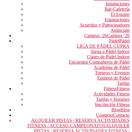
Instalaciones
Bar-Cafetería
El Equipo
Equipaciones
Acuerdos y Patrocinadores
Anúnciate
Campus ’26
Campus ’26
Pádel
Pádel
LIGA DE PÁDEL CUPRA
Juega a Pádel Indoor
Clases de Pádel Indoor
Encuentra Compañeros de Pádel
Academia de Pádel
Torneos y Eventos
Equipos de Pádel
Tarifas
Fitness
Fitness
Actividades Fitness
Tarifas y Horarios
Inscripción Fitness
Blog
Blog
Contacto
Contacto
ALQUILER PISTAS / RESERVA ACTIVIDADES
FITNESS / ACCESO CAMPEONATOS
ALQUILER
PISTAS / RESERVA ACTIVIDADES FITNESS /