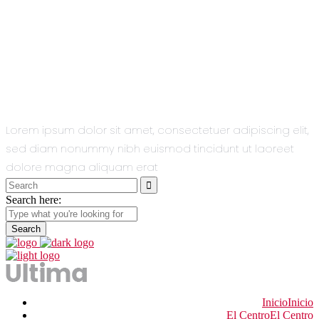
All You Need
In One Single
Theme.
Lorem ipsum dolor sit amet, consectetuer adipiscing elit,
sed diam nonummy nibh euismod tincidunt ut laoreet
dolore magna aliquam erat
Search
for:
Search here:
Inicio
Inicio
El Centro
El Centro