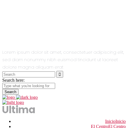
All You Need
In One Single
Theme.
Lorem ipsum dolor sit amet, consectetuer adipiscing elit,
sed diam nonummy nibh euismod tincidunt ut laoreet
dolore magna aliquam erat
Search
for:
Search here:
Inicio
Inicio
El Centro
El Centro