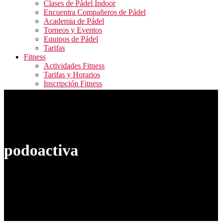
Clases de Pádel Indoor
Encuentra Compañeros de Pádel
Academia de Pádel
Torneos y Eventos
Equipos de Pádel
Tarifas
Fitness
Actividades Fitness
Tarifas y Horarios
Inscripción Fitness
Blog
Contacto
ALQUILER PISTAS / RESERVA ACTIVIDADES
FITNESS / ACCESO CAMPEONATOS
podoactiva