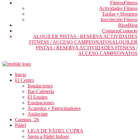
Fitness
Fitness
Actividades Fitness
Tarifas y Horarios
Inscripción Fitness
Blog
Blog
Contacto
Contacto
ALQUILER PISTAS / RESERVA ACTIVIDADES
FITNESS / ACCESO CAMPEONATOS
ALQUILER
PISTAS / RESERVA ACTIVIDADES FITNESS /
ACCESO CAMPEONATOS
Inicio
El Centro
Instalaciones
Bar-Cafetería
El Equipo
Equipaciones
Acuerdos y Patrocinadores
Anúnciate
Campus ’26
Pádel
LIGA DE PÁDEL CUPRA
Juega a Pádel Indoor