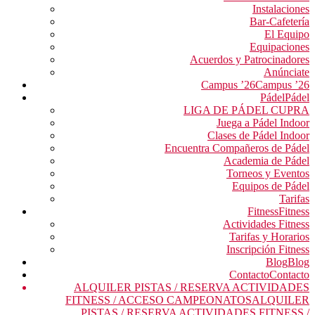
Instalaciones
Bar-Cafetería
El Equipo
Equipaciones
Acuerdos y Patrocinadores
Anúnciate
Campus ’26
Campus ’26
Pádel
Pádel
LIGA DE PÁDEL CUPRA
Juega a Pádel Indoor
Clases de Pádel Indoor
Encuentra Compañeros de Pádel
Academia de Pádel
Torneos y Eventos
Equipos de Pádel
Tarifas
Fitness
Fitness
Actividades Fitness
Tarifas y Horarios
Inscripción Fitness
Blog
Blog
Contacto
Contacto
ALQUILER PISTAS / RESERVA ACTIVIDADES
FITNESS / ACCESO CAMPEONATOS
ALQUILER
PISTAS / RESERVA ACTIVIDADES FITNESS /