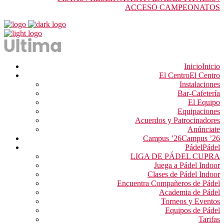
ACCESO CAMPEONATOS
Inicio
Inicio
El Centro
El Centro
Instalaciones
Bar-Cafetería
El Equipo
Equipaciones
Acuerdos y Patrocinadores
Anúnciate
Campus ’26
Campus ’26
Pádel
Pádel
LIGA DE PÁDEL CUPRA
Juega a Pádel Indoor
Clases de Pádel Indoor
Encuentra Compañeros de Pádel
Academia de Pádel
Torneos y Eventos
Equipos de Pádel
Tarifas