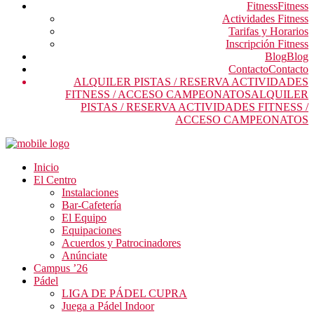
Fitness
Fitness
Actividades Fitness
Tarifas y Horarios
Inscripción Fitness
Blog
Blog
Contacto
Contacto
ALQUILER PISTAS / RESERVA ACTIVIDADES
FITNESS / ACCESO CAMPEONATOS
ALQUILER
PISTAS / RESERVA ACTIVIDADES FITNESS /
ACCESO CAMPEONATOS
Inicio
El Centro
Instalaciones
Bar-Cafetería
El Equipo
Equipaciones
Acuerdos y Patrocinadores
Anúnciate
Campus ’26
Pádel
LIGA DE PÁDEL CUPRA
Juega a Pádel Indoor