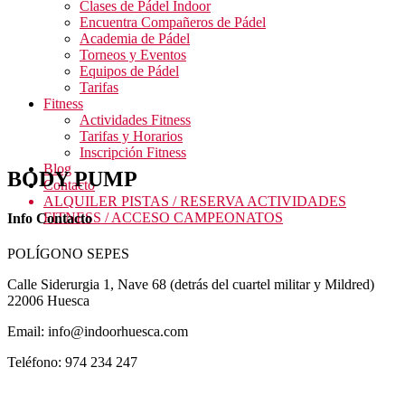
Clases de Pádel Indoor
Encuentra Compañeros de Pádel
Academia de Pádel
Torneos y Eventos
Equipos de Pádel
Tarifas
Fitness
Actividades Fitness
Tarifas y Horarios
Inscripción Fitness
Blog
BODY PUMP
Contacto
ALQUILER PISTAS / RESERVA ACTIVIDADES
FITNESS / ACCESO CAMPEONATOS
Info Contacto
POLÍGONO SEPES
Calle Siderurgia 1, Nave 68 (detrás del cuartel militar y Mildred)
22006 Huesca
Email: info@indoorhuesca.com
Teléfono: 974 234 247