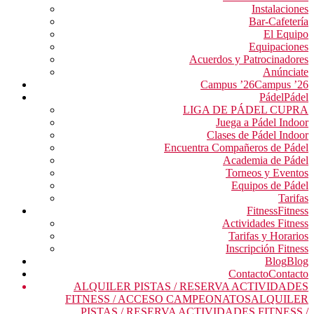
Instalaciones
Bar-Cafetería
El Equipo
Equipaciones
Acuerdos y Patrocinadores
Anúnciate
Campus ’26
Campus ’26
Pádel
Pádel
LIGA DE PÁDEL CUPRA
Juega a Pádel Indoor
Clases de Pádel Indoor
Encuentra Compañeros de Pádel
Academia de Pádel
Torneos y Eventos
Equipos de Pádel
Tarifas
Fitness
Fitness
Actividades Fitness
Tarifas y Horarios
Inscripción Fitness
Blog
Blog
Contacto
Contacto
ALQUILER PISTAS / RESERVA ACTIVIDADES
FITNESS / ACCESO CAMPEONATOS
ALQUILER
PISTAS / RESERVA ACTIVIDADES FITNESS /