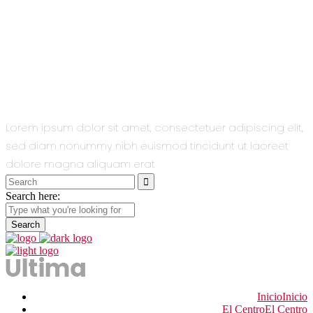
All You Need
In One Single
Theme.
Lorem ipsum dolor sit amet, consectetuer adipiscing elit,
sed diam nonummy nibh euismod tincidunt ut laoreet
dolore magna aliquam erat
Search
for:
Search here:
Inicio
Inicio
El Centro
El Centro