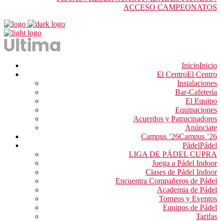
ACCESO CAMPEONATOS
Inicio
Inicio
El Centro
El Centro
Instalaciones
Bar-Cafetería
El Equipo
Equipaciones
Acuerdos y Patrocinadores
Anúnciate
Campus ’26
Campus ’26
Pádel
Pádel
LIGA DE PÁDEL CUPRA
Juega a Pádel Indoor
Clases de Pádel Indoor
Encuentra Compañeros de Pádel
Academia de Pádel
Torneos y Eventos
Equipos de Pádel
Tarifas