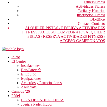
Fitness
Fitness
Actividades Fitness
Tarifas y Horarios
Inscripción Fitness
Blog
Blog
Contacto
Contacto
ALQUILER PISTAS / RESERVA ACTIVIDADES
FITNESS / ACCESO CAMPEONATOS
ALQUILER
PISTAS / RESERVA ACTIVIDADES FITNESS /
ACCESO CAMPEONATOS
Inicio
El Centro
Instalaciones
Bar-Cafetería
El Equipo
Equipaciones
Acuerdos y Patrocinadores
Anúnciate
Campus ’26
Pádel
LIGA DE PÁDEL CUPRA
Juega a Pádel Indoor