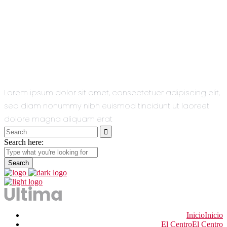
All You Need
In One Single
Theme.
Lorem ipsum dolor sit amet, consectetuer adipiscing elit,
sed diam nonummy nibh euismod tincidunt ut laoreet
dolore magna aliquam erat
Search
for:
Search here:
Inicio
Inicio
El Centro
El Centro