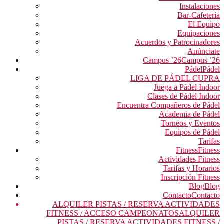
Instalaciones
Bar-Cafetería
El Equipo
Equipaciones
Acuerdos y Patrocinadores
Anúnciate
Campus ’26
Campus ’26
Pádel
Pádel
LIGA DE PÁDEL CUPRA
Juega a Pádel Indoor
Clases de Pádel Indoor
Encuentra Compañeros de Pádel
Academia de Pádel
Torneos y Eventos
Equipos de Pádel
Tarifas
Fitness
Fitness
Actividades Fitness
Tarifas y Horarios
Inscripción Fitness
Blog
Blog
Contacto
Contacto
ALQUILER PISTAS / RESERVA ACTIVIDADES
FITNESS / ACCESO CAMPEONATOS
ALQUILER
PISTAS / RESERVA ACTIVIDADES FITNESS /