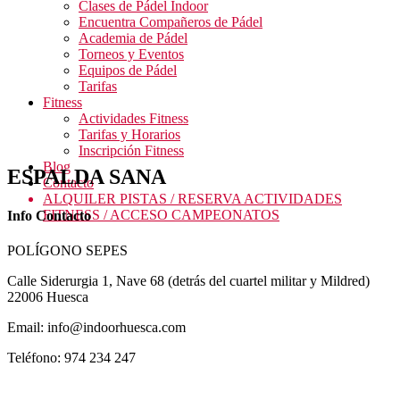
Clases de Pádel Indoor
Encuentra Compañeros de Pádel
Academia de Pádel
Torneos y Eventos
Equipos de Pádel
Tarifas
Fitness
Actividades Fitness
Tarifas y Horarios
Inscripción Fitness
Blog
ESPALDA SANA
Contacto
ALQUILER PISTAS / RESERVA ACTIVIDADES
FITNESS / ACCESO CAMPEONATOS
Info Contacto
POLÍGONO SEPES
Calle Siderurgia 1, Nave 68 (detrás del cuartel militar y Mildred)
22006 Huesca
Email: info@indoorhuesca.com
Teléfono: 974 234 247