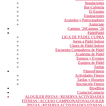
Instalaciones
Bar-Cafetería
El Equipo
Equipaciones
Acuerdos y Patrocinadores
Anúnciate
Campus ’26
Campus ’26
Pádel
Pádel
LIGA DE PÁDEL CUPRA
Juega a Pádel Indoor
Clases de Pádel Indoor
Encuentra Compañeros de Pádel
Academia de Pádel
Torneos y Eventos
Equipos de Pádel
Tarifas
Fitness
Fitness
Actividades Fitness
Tarifas y Horarios
Inscripción Fitness
Blog
Blog
Contacto
Contacto
ALQUILER PISTAS / RESERVA ACTIVIDADES
FITNESS / ACCESO CAMPEONATOS
ALQUILER
PISTAS / RESERVA ACTIVIDADES FITNESS /