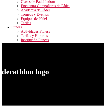
Clases de Pádel Indoor
Encuentra Compañeros de Pádel
Academia de Pádel
Torneos y Eventos
Equipos de Pádel
Tarifas
Fitness
Actividades Fitness
Tarifas y Horarios
Inscripción Fitness
Blog
Contacto
ALQUILER PISTAS / RESERVA ACTIVIDADES
FITNESS / ACCESO CAMPEONATOS
decathlon logo