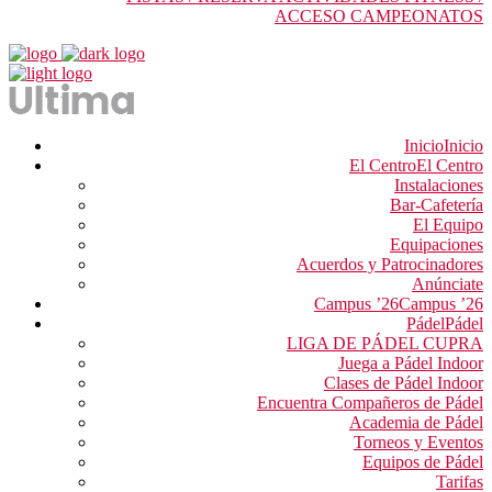
ACCESO CAMPEONATOS
Inicio
Inicio
El Centro
El Centro
Instalaciones
Bar-Cafetería
El Equipo
Equipaciones
Acuerdos y Patrocinadores
Anúnciate
Campus ’26
Campus ’26
Pádel
Pádel
LIGA DE PÁDEL CUPRA
Juega a Pádel Indoor
Clases de Pádel Indoor
Encuentra Compañeros de Pádel
Academia de Pádel
Torneos y Eventos
Equipos de Pádel
Tarifas