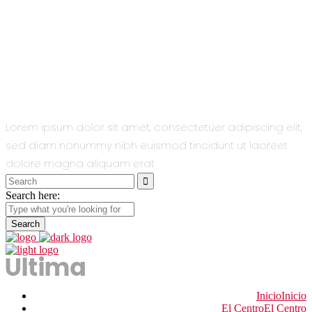
All You Need
In One Single
Theme.
Lorem ipsum dolor sit amet, consectetuer adipiscing elit,
sed diam nonummy nibh euismod tincidunt ut laoreet
dolore magna aliquam erat
Search
for:
Search here:
Inicio
Inicio
El Centro
El Centro