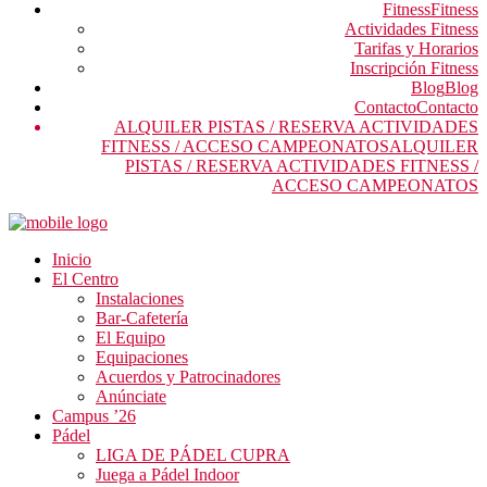
Fitness
Fitness
Actividades Fitness
Tarifas y Horarios
Inscripción Fitness
Blog
Blog
Contacto
Contacto
ALQUILER PISTAS / RESERVA ACTIVIDADES
FITNESS / ACCESO CAMPEONATOS
ALQUILER
PISTAS / RESERVA ACTIVIDADES FITNESS /
ACCESO CAMPEONATOS
Inicio
El Centro
Instalaciones
Bar-Cafetería
El Equipo
Equipaciones
Acuerdos y Patrocinadores
Anúnciate
Campus ’26
Pádel
LIGA DE PÁDEL CUPRA
Juega a Pádel Indoor