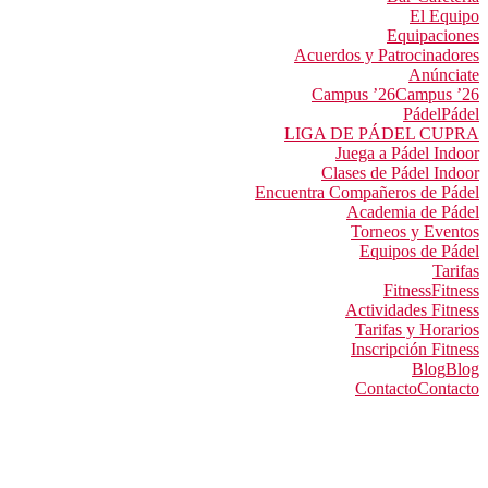
El Equipo
Equipaciones
Acuerdos y Patrocinadores
Anúnciate
Campus ’26
Campus ’26
Pádel
Pádel
LIGA DE PÁDEL CUPRA
Juega a Pádel Indoor
Clases de Pádel Indoor
Encuentra Compañeros de Pádel
Academia de Pádel
Torneos y Eventos
Equipos de Pádel
Tarifas
Fitness
Fitness
Actividades Fitness
Tarifas y Horarios
Inscripción Fitness
Blog
Blog
Contacto
Contacto