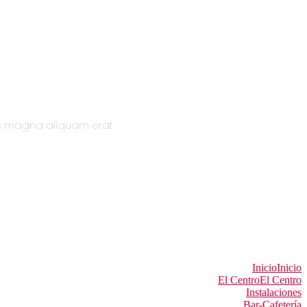
re magna aliquam erat
Inicio
Inicio
El Centro
El Centro
Instalaciones
Bar-Cafetería