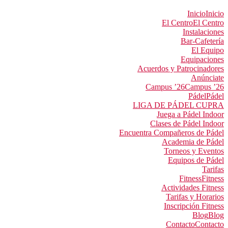
Inicio
Inicio
El Centro
El Centro
Instalaciones
Bar-Cafetería
El Equipo
Equipaciones
Acuerdos y Patrocinadores
Anúnciate
Campus ’26
Campus ’26
Pádel
Pádel
LIGA DE PÁDEL CUPRA
Juega a Pádel Indoor
Clases de Pádel Indoor
Encuentra Compañeros de Pádel
Academia de Pádel
Torneos y Eventos
Equipos de Pádel
Tarifas
Fitness
Fitness
Actividades Fitness
Tarifas y Horarios
Inscripción Fitness
Blog
Blog
Contacto
Contacto