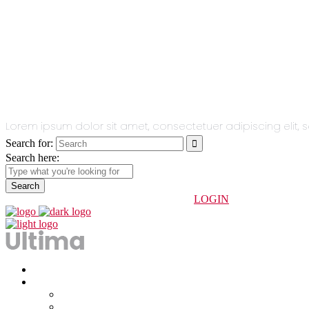
All You Need
In One Single
Theme.
Lorem ipsum dolor sit amet, consectetuer adipiscing eli
Search for:
Search here:
info@indoorhuesca.com
974 234 247
LOGIN