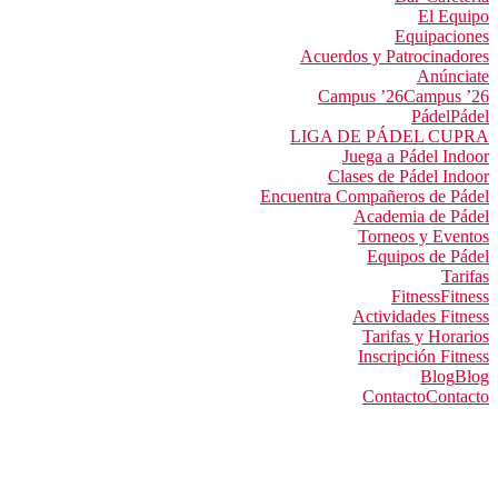
El Equipo
Equipaciones
Acuerdos y Patrocinadores
Anúnciate
Campus ’26
Campus ’26
Pádel
Pádel
LIGA DE PÁDEL CUPRA
Juega a Pádel Indoor
Clases de Pádel Indoor
Encuentra Compañeros de Pádel
Academia de Pádel
Torneos y Eventos
Equipos de Pádel
Tarifas
Fitness
Fitness
Actividades Fitness
Tarifas y Horarios
Inscripción Fitness
Blog
Blog
Contacto
Contacto