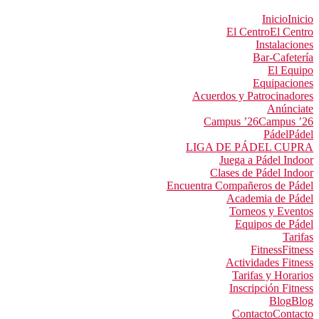
Inicio
Inicio
El Centro
El Centro
Instalaciones
Bar-Cafetería
El Equipo
Equipaciones
Acuerdos y Patrocinadores
Anúnciate
Campus ’26
Campus ’26
Pádel
Pádel
LIGA DE PÁDEL CUPRA
Juega a Pádel Indoor
Clases de Pádel Indoor
Encuentra Compañeros de Pádel
Academia de Pádel
Torneos y Eventos
Equipos de Pádel
Tarifas
Fitness
Fitness
Actividades Fitness
Tarifas y Horarios
Inscripción Fitness
Blog
Blog
Contacto
Contacto