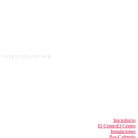
re magna aliquam erat
Inicio
Inicio
El Centro
El Centro
Instalaciones
Bar-Cafetería