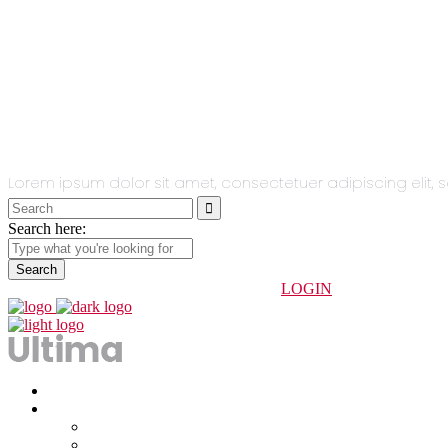
All You Need
In One Single
Theme.
Lorem ipsum dolor sit amet, consectetuer adipiscing eli
Search
for:
Search here:
info@indoorhuesca.com
974 234 247
LOGIN