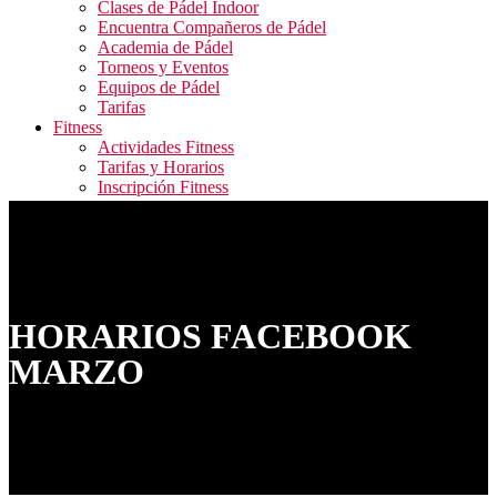
Clases de Pádel Indoor
Encuentra Compañeros de Pádel
Academia de Pádel
Torneos y Eventos
Equipos de Pádel
Tarifas
Fitness
Actividades Fitness
Tarifas y Horarios
Inscripción Fitness
Blog
Contacto
ALQUILER PISTAS / RESERVA ACTIVIDADES
FITNESS / ACCESO CAMPEONATOS
HORARIOS FACEBOOK
MARZO