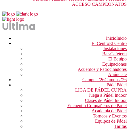
ACCESO CAMPEONATOS
Inicio
Inicio
El Centro
El Centro
Instalaciones
Bar-Cafetería
El Equipo
Equipaciones
Acuerdos y Patrocinadores
Anúnciate
Campus ’26
Campus ’26
Pádel
Pádel
LIGA DE PÁDEL CUPRA
Juega a Pádel Indoor
Clases de Pádel Indoor
Encuentra Compañeros de Pádel
Academia de Pádel
Torneos y Eventos
Equipos de Pádel
Tarifas