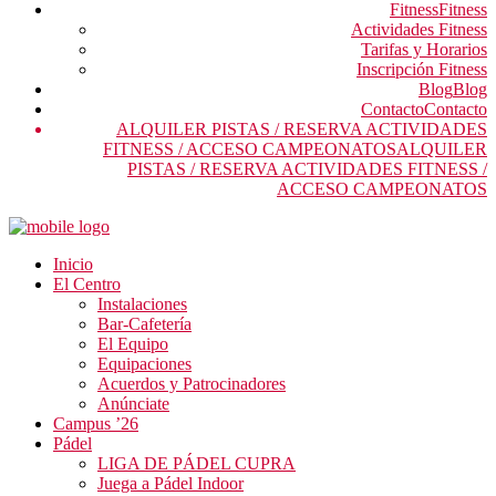
Fitness
Fitness
Actividades Fitness
Tarifas y Horarios
Inscripción Fitness
Blog
Blog
Contacto
Contacto
ALQUILER PISTAS / RESERVA ACTIVIDADES
FITNESS / ACCESO CAMPEONATOS
ALQUILER
PISTAS / RESERVA ACTIVIDADES FITNESS /
ACCESO CAMPEONATOS
Inicio
El Centro
Instalaciones
Bar-Cafetería
El Equipo
Equipaciones
Acuerdos y Patrocinadores
Anúnciate
Campus ’26
Pádel
LIGA DE PÁDEL CUPRA
Juega a Pádel Indoor