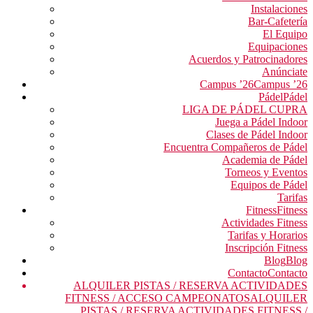
Instalaciones
Bar-Cafetería
El Equipo
Equipaciones
Acuerdos y Patrocinadores
Anúnciate
Campus ’26
Campus ’26
Pádel
Pádel
LIGA DE PÁDEL CUPRA
Juega a Pádel Indoor
Clases de Pádel Indoor
Encuentra Compañeros de Pádel
Academia de Pádel
Torneos y Eventos
Equipos de Pádel
Tarifas
Fitness
Fitness
Actividades Fitness
Tarifas y Horarios
Inscripción Fitness
Blog
Blog
Contacto
Contacto
ALQUILER PISTAS / RESERVA ACTIVIDADES
FITNESS / ACCESO CAMPEONATOS
ALQUILER
PISTAS / RESERVA ACTIVIDADES FITNESS /