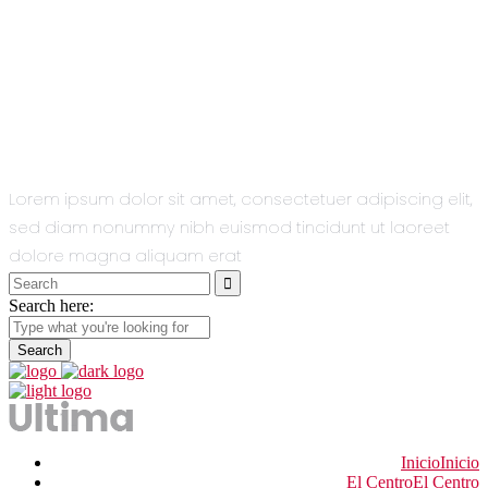
All You Need
In One Single
Theme.
Lorem ipsum dolor sit amet, consectetuer adipiscing elit,
sed diam nonummy nibh euismod tincidunt ut laoreet
dolore magna aliquam erat
Search
for:
Search here:
Inicio
Inicio
El Centro
El Centro