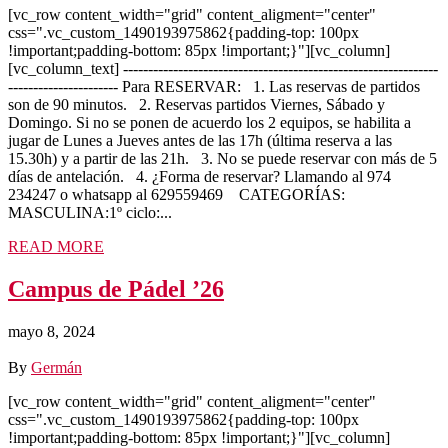
[vc_row content_width="grid" content_aligment="center"
css=".vc_custom_1490193975862{padding-top: 100px
!important;padding-bottom: 85px !important;}"][vc_column]
[vc_column_text] ---------------------------------------------------------------
---------------------- Para RESERVAR: 1. Las reservas de partidos
son de 90 minutos. 2. Reservas partidos Viernes, Sábado y
Domingo. Si no se ponen de acuerdo los 2 equipos, se habilita a
jugar de Lunes a Jueves antes de las 17h (última reserva a las
15.30h) y a partir de las 21h. 3. No se puede reservar con más de 5
días de antelación. 4. ¿Forma de reservar? Llamando al 974
234247 o whatsapp al 629559469 CATEGORÍAS:
MASCULINA:1º ciclo:...
READ MORE
Campus de Pádel ’26
mayo 8, 2024
By
Germán
[vc_row content_width="grid" content_aligment="center"
css=".vc_custom_1490193975862{padding-top: 100px
!important;padding-bottom: 85px !important;}"][vc_column]