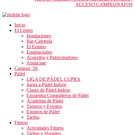
ACCESO CAMPEONATOS
Inicio
El Centro
Instalaciones
Bar-Cafetería
El Equipo
Equipaciones
Acuerdos y Patrocinadores
Anúnciate
Campus ’26
Pádel
LIGA DE PÁDEL CUPRA
Juega a Pádel Indoor
Clases de Pádel Indoor
Encuentra Compañeros de Pádel
Academia de Pádel
Torneos y Eventos
Equipos de Pádel
Tarifas
Fitness
Actividades Fitness
Tarifas y Horarios