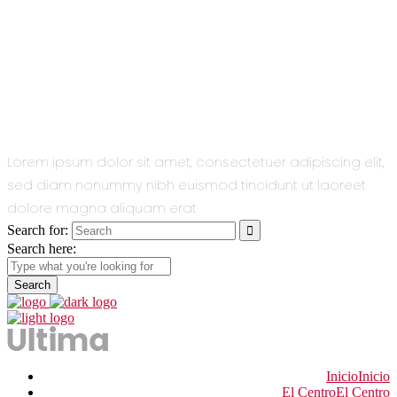
All You Need
In One Single
Theme.
Lorem ipsum dolor sit amet, consectetuer adipiscing elit,
sed diam nonummy nibh euismod tincidunt ut laoreet
dolore magna aliquam erat
Search for:
Search here:
Inicio
Inicio
El Centro
El Centro