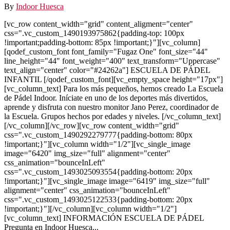
By
Indoor Huesca
[vc_row content_width="grid" content_aligment="center"
css=".vc_custom_1490193975862{padding-top: 100px
!important;padding-bottom: 85px !important;}"][vc_column]
[qodef_custom_font font_family="Fugaz One" font_size="44"
line_height="44" font_weight="400" text_transform="Uppercase"
text_align="center" color="#24262a"] ESCUELA DE PÁDEL
INFANTIL [/qodef_custom_font][vc_empty_space height="17px"]
[vc_column_text] Para los más pequeños, hemos creado La Escuela
de Pádel Indoor. Iníciate en uno de los deportes más divertidos,
aprende y disfruta con nuestro monitor Jano Perez, coordinador de
la Escuela. Grupos hechos por edades y niveles. [/vc_column_text]
[/vc_column][/vc_row][vc_row content_width="grid"
css=".vc_custom_1490292279777{padding-bottom: 80px
!important;}"][vc_column width="1/2"][vc_single_image
image="6420" img_size="full" alignment="center"
css_animation="bounceInLeft"
css=".vc_custom_1493025093554{padding-bottom: 20px
!important;}"][vc_single_image image="6419" img_size="full"
alignment="center" css_animation="bounceInLeft"
css=".vc_custom_1493025122533{padding-bottom: 20px
!important;}"][/vc_column][vc_column width="1/2"]
[vc_column_text] INFORMACIÓN ESCUELA DE PÁDEL
Pregunta en Indoor Huesca...