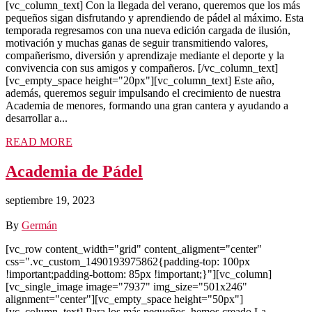
[vc_column_text] Con la llegada del verano, queremos que los más
pequeños sigan disfrutando y aprendiendo de pádel al máximo. Esta
temporada regresamos con una nueva edición cargada de ilusión,
motivación y muchas ganas de seguir transmitiendo valores,
compañerismo, diversión y aprendizaje mediante el deporte y la
convivencia con sus amigos y compañeros. [/vc_column_text]
[vc_empty_space height="20px"][vc_column_text] Este año,
además, queremos seguir impulsando el crecimiento de nuestra
Academia de menores, formando una gran cantera y ayudando a
desarrollar a...
READ MORE
Academia de Pádel
septiembre 19, 2023
By
Germán
[vc_row content_width="grid" content_aligment="center"
css=".vc_custom_1490193975862{padding-top: 100px
!important;padding-bottom: 85px !important;}"][vc_column]
[vc_single_image image="7937" img_size="501x246"
alignment="center"][vc_empty_space height="50px"]
[vc_column_text] Para los más pequeños, hemos creado La