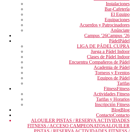
Instalaciones
Bar-Cafetería
El Equipo
Equipaciones
Acuerdos y Patrocinadores
Anúnciate
Campus ’26
Campus ’26
Pádel
Pádel
LIGA DE PÁDEL CUPRA
Juega a Pádel Indoor
Clases de Pádel Indoor
Encuentra Compañeros de Pádel
Academia de Pádel
Torneos y Eventos
Equipos de Pádel
Tarifas
Fitness
Fitness
Actividades Fitness
Tarifas y Horarios
Inscripción Fitness
Blog
Blog
Contacto
Contacto
ALQUILER PISTAS / RESERVA ACTIVIDADES
FITNESS / ACCESO CAMPEONATOS
ALQUILER
PISTAS / RESERVA ACTIVIDADES FITNESS /