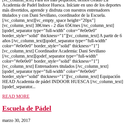
Academia de Padel Indoor Huesca. Iníciate en uno de los deportes
más divertidos, aprende y disfruta con nuestros entrenadores
titulados y con Dani Sevillano, coordinador de la Escuela.
[/vc_column_text][vc_empty_space height="20px"]
[vc_column_text] 38€/mes - 2 días 65€/mes [/vc_column_text]
[qodef_separator type="full-width" color="#e0e0e0"
border_style="solid" thickness="1"][vc_column_text] A partir de 6
años [/vc_column_text][qodef_separator type="full-width"
color="#e0e0e0" border_style="solid" thickness="1"]
[vc_column_text] Coordinador Academia: Dani Sevillano
[/vc_column_text][qodef_separator type="full-width"
color="#e0e0e0" border_style="solid" thickness="1"]
[vc_column_text] Entrenadores titulados [/vc_column_text]
[qodef_separator type="full-width" color="#e0e0e0"
border_style="solid" thickness="1"][vc_column_text] Equipación
HEAD Academia de pádel INDOOR HUESCA [/vc_column_text]
[qodef_separator...
READ MORE
Escuela de Pádel
marzo 30, 2017