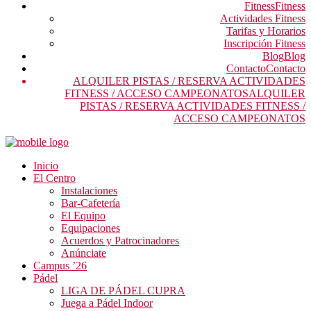
Fitness
Fitness
Actividades Fitness
Tarifas y Horarios
Inscripción Fitness
Blog
Blog
Contacto
Contacto
ALQUILER PISTAS / RESERVA ACTIVIDADES
FITNESS / ACCESO CAMPEONATOS
ALQUILER
PISTAS / RESERVA ACTIVIDADES FITNESS /
ACCESO CAMPEONATOS
Inicio
El Centro
Instalaciones
Bar-Cafetería
El Equipo
Equipaciones
Acuerdos y Patrocinadores
Anúnciate
Campus ’26
Pádel
LIGA DE PÁDEL CUPRA
Juega a Pádel Indoor