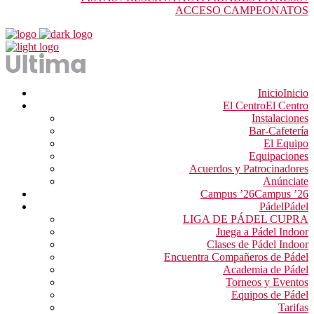
ACCESO CAMPEONATOS
Inicio
Inicio
El Centro
El Centro
Instalaciones
Bar-Cafetería
El Equipo
Equipaciones
Acuerdos y Patrocinadores
Anúnciate
Campus ’26
Campus ’26
Pádel
Pádel
LIGA DE PÁDEL CUPRA
Juega a Pádel Indoor
Clases de Pádel Indoor
Encuentra Compañeros de Pádel
Academia de Pádel
Torneos y Eventos
Equipos de Pádel
Tarifas