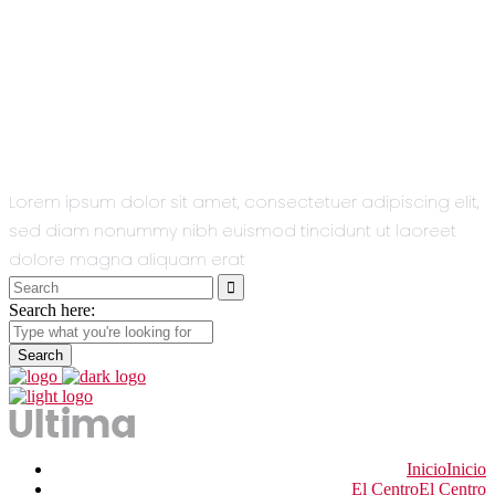
All You Need
In One Single
Theme.
Lorem ipsum dolor sit amet, consectetuer adipiscing elit,
sed diam nonummy nibh euismod tincidunt ut laoreet
dolore magna aliquam erat
Search
for:
Search here:
Inicio
Inicio
El Centro
El Centro