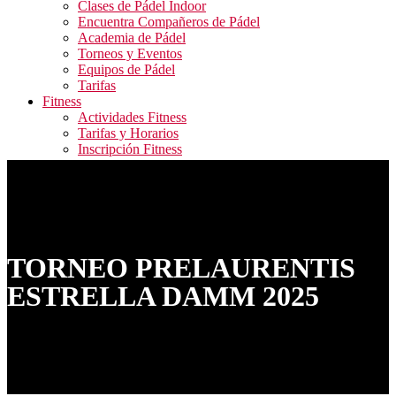
Clases de Pádel Indoor
Encuentra Compañeros de Pádel
Academia de Pádel
Torneos y Eventos
Equipos de Pádel
Tarifas
Fitness
Actividades Fitness
Tarifas y Horarios
Inscripción Fitness
Blog
Contacto
ALQUILER PISTAS / RESERVA ACTIVIDADES
FITNESS / ACCESO CAMPEONATOS
TORNEO PRELAURENTIS
ESTRELLA DAMM 2025