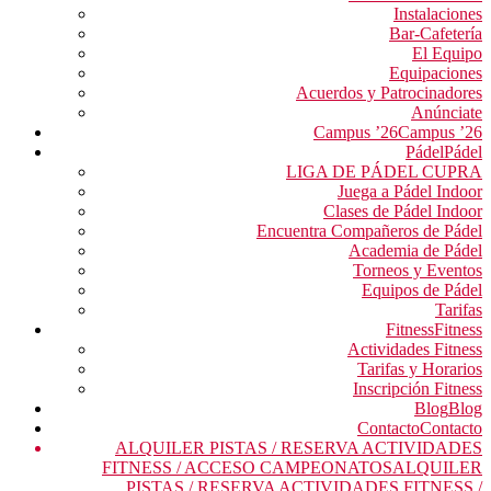
Instalaciones
Bar-Cafetería
El Equipo
Equipaciones
Acuerdos y Patrocinadores
Anúnciate
Campus ’26
Campus ’26
Pádel
Pádel
LIGA DE PÁDEL CUPRA
Juega a Pádel Indoor
Clases de Pádel Indoor
Encuentra Compañeros de Pádel
Academia de Pádel
Torneos y Eventos
Equipos de Pádel
Tarifas
Fitness
Fitness
Actividades Fitness
Tarifas y Horarios
Inscripción Fitness
Blog
Blog
Contacto
Contacto
ALQUILER PISTAS / RESERVA ACTIVIDADES
FITNESS / ACCESO CAMPEONATOS
ALQUILER
PISTAS / RESERVA ACTIVIDADES FITNESS /