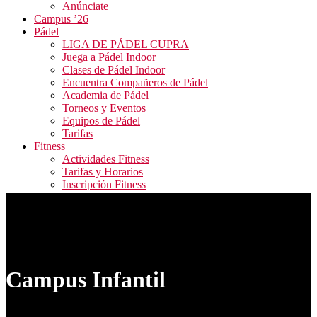
Anúnciate
Campus ’26
Pádel
LIGA DE PÁDEL CUPRA
Juega a Pádel Indoor
Clases de Pádel Indoor
Encuentra Compañeros de Pádel
Academia de Pádel
Torneos y Eventos
Equipos de Pádel
Tarifas
Fitness
Actividades Fitness
Tarifas y Horarios
Inscripción Fitness
Blog
Contacto
ALQUILER PISTAS / RESERVA ACTIVIDADES
FITNESS / ACCESO CAMPEONATOS
Campus Infantil