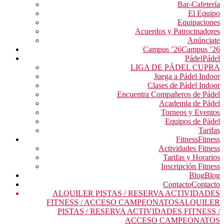
Bar-Cafetería
El Equipo
Equipaciones
Acuerdos y Patrocinadores
Anúnciate
Campus ’26
Campus ’26
Pádel
Pádel
LIGA DE PÁDEL CUPRA
Juega a Pádel Indoor
Clases de Pádel Indoor
Encuentra Compañeros de Pádel
Academia de Pádel
Torneos y Eventos
Equipos de Pádel
Tarifas
Fitness
Fitness
Actividades Fitness
Tarifas y Horarios
Inscripción Fitness
Blog
Blog
Contacto
Contacto
ALQUILER PISTAS / RESERVA ACTIVIDADES
FITNESS / ACCESO CAMPEONATOS
ALQUILER
PISTAS / RESERVA ACTIVIDADES FITNESS /
ACCESO CAMPEONATOS