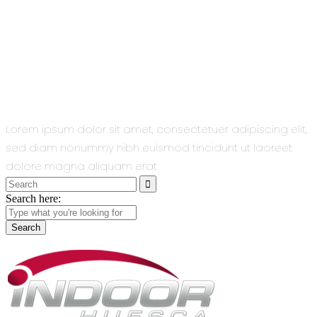
All You Need
In One Single
Theme.
Lorem ipsum dolor sit amet, consectetuer adipiscing elit,
sed diam nonummy nibh euismod tincidunt ut laoreet
dolore magna aliquam erat
Search
for:
Search here: