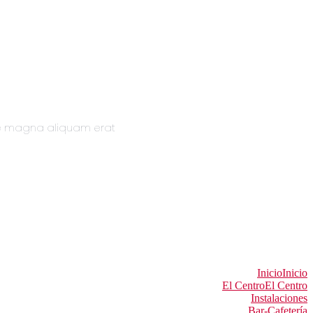
re magna aliquam erat
Inicio
Inicio
El Centro
El Centro
Instalaciones
Bar-Cafetería