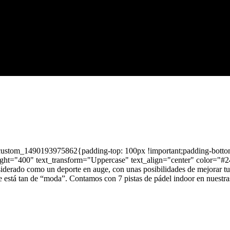
_custom_1490193975862{padding-top: 100px !important;padding-botto
ight="400" text_transform="Uppercase" text_align="center" color=
erado como un deporte en auge, con unas posibilidades de mejorar tu n
eporte está tan de “moda”. Contamos con 7 pistas de pádel indoor en 