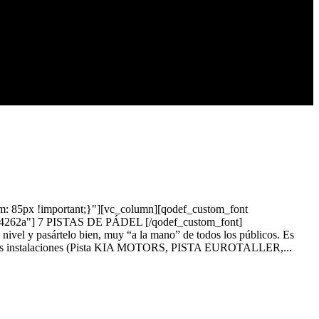
m: 85px !important;}"][vc_column][qodef_custom_font
"#24262a"] 7 PISTAS DE PÁDEL [/qodef_custom_font]
ivel y pasártelo bien, muy “a la mano” de todos los públicos. Es
nuestras instalaciones (Pista KIA MOTORS, PISTA EUROTALLER,...