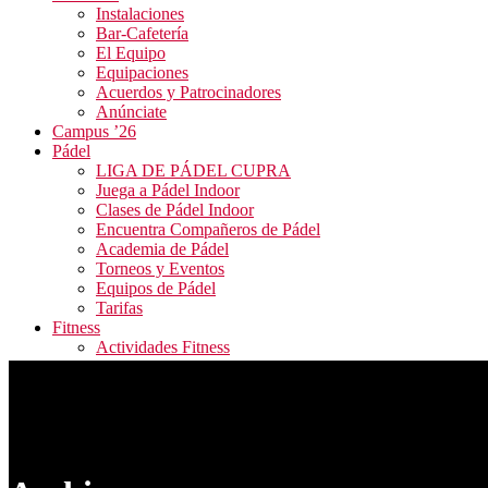
Instalaciones
Bar-Cafetería
El Equipo
Equipaciones
Acuerdos y Patrocinadores
Anúnciate
Campus ’26
Pádel
LIGA DE PÁDEL CUPRA
Juega a Pádel Indoor
Clases de Pádel Indoor
Encuentra Compañeros de Pádel
Academia de Pádel
Torneos y Eventos
Equipos de Pádel
Tarifas
Fitness
Actividades Fitness
Tarifas y Horarios
Inscripción Fitness
Blog
Contacto