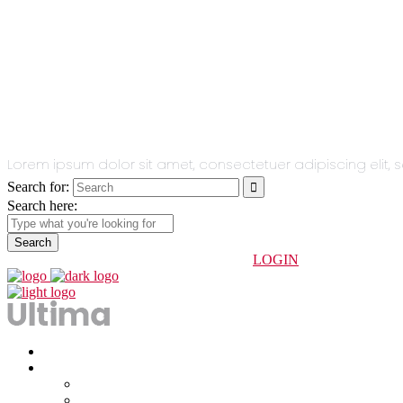
All You Need
In One Single
Theme.
Lorem ipsum dolor sit amet, consectetuer adipiscing eli
Search for:
Search here:
info@indoorhuesca.com
974 234 247
LOGIN