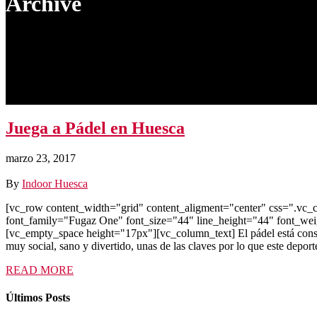
Archive
Juega a Pádel en Huesca
marzo 23, 2017
By
Indoor Huesca
[vc_row content_width="grid" content_aligment="center" css=".vc
font_family="Fugaz One" font_size="44" line_height="44" font_we
[vc_empty_space height="17px"][vc_column_text] El pádel está consid
muy social, sano y divertido, unas de las claves por lo que este d
READ MORE
Últimos Posts