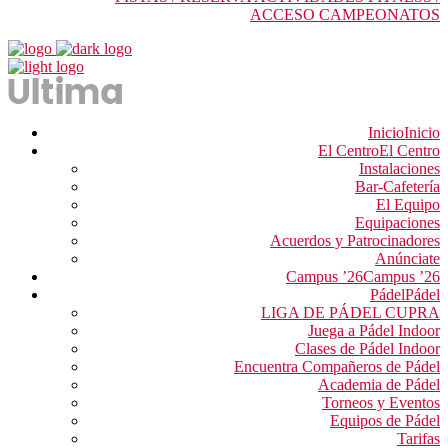
ACCESO CAMPEONATOS
Inicio
Inicio
El Centro
El Centro
Instalaciones
Bar-Cafetería
El Equipo
Equipaciones
Acuerdos y Patrocinadores
Anúnciate
Campus ’26
Campus ’26
Pádel
Pádel
LIGA DE PÁDEL CUPRA
Juega a Pádel Indoor
Clases de Pádel Indoor
Encuentra Compañeros de Pádel
Academia de Pádel
Torneos y Eventos
Equipos de Pádel
Tarifas