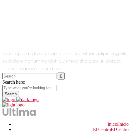
All You Need
In One Single
Theme.
Lorem ipsum dolor sit amet, consectetuer adipiscing elit,
sed diam nonummy nibh euismod tincidunt ut laoreet
dolore magna aliquam erat
Search
for:
Search here:
Inicio
Inicio
El Centro
El Centro