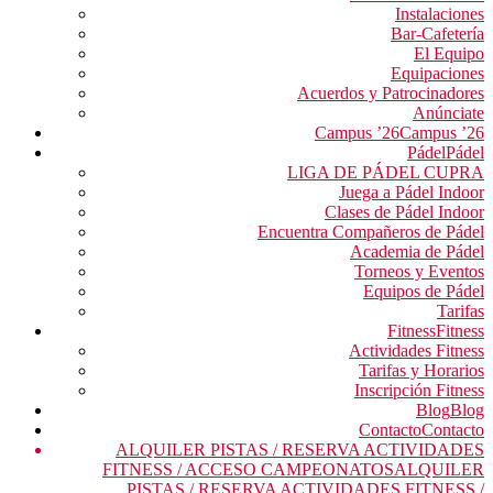
Instalaciones
Bar-Cafetería
El Equipo
Equipaciones
Acuerdos y Patrocinadores
Anúnciate
Campus ’26
Campus ’26
Pádel
Pádel
LIGA DE PÁDEL CUPRA
Juega a Pádel Indoor
Clases de Pádel Indoor
Encuentra Compañeros de Pádel
Academia de Pádel
Torneos y Eventos
Equipos de Pádel
Tarifas
Fitness
Fitness
Actividades Fitness
Tarifas y Horarios
Inscripción Fitness
Blog
Blog
Contacto
Contacto
ALQUILER PISTAS / RESERVA ACTIVIDADES
FITNESS / ACCESO CAMPEONATOS
ALQUILER
PISTAS / RESERVA ACTIVIDADES FITNESS /