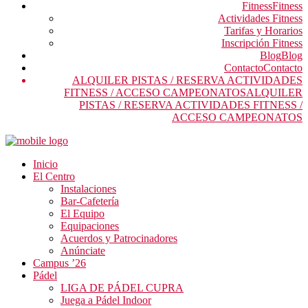
Fitness
Fitness
Actividades Fitness
Tarifas y Horarios
Inscripción Fitness
Blog
Blog
Contacto
Contacto
ALQUILER PISTAS / RESERVA ACTIVIDADES
FITNESS / ACCESO CAMPEONATOS
ALQUILER
PISTAS / RESERVA ACTIVIDADES FITNESS /
ACCESO CAMPEONATOS
Inicio
El Centro
Instalaciones
Bar-Cafetería
El Equipo
Equipaciones
Acuerdos y Patrocinadores
Anúnciate
Campus ’26
Pádel
LIGA DE PÁDEL CUPRA
Juega a Pádel Indoor