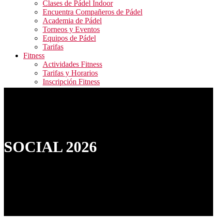
Clases de Pádel Indoor
Encuentra Compañeros de Pádel
Academia de Pádel
Torneos y Eventos
Equipos de Pádel
Tarifas
Fitness
Actividades Fitness
Tarifas y Horarios
Inscripción Fitness
Blog
Contacto
ALQUILER PISTAS / RESERVA ACTIVIDADES
FITNESS / ACCESO CAMPEONATOS
SOCIAL 2026