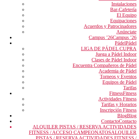
Instalaciones
Bar-Cafetería
El Equipo
Equipaciones
Acuerdos y Patrocinadores
Anúnciate
Campus ’26
Campus ’26
Pádel
Pádel
LIGA DE PÁDEL CUPRA
Juega a Pádel Indoor
Clases de Pádel Indoor
Encuentra Compañeros de Pádel
Academia de Pádel
Torneos y Eventos
Equipos de Pádel
Tarifas
Fitness
Fitness
Actividades Fitness
Tarifas y Horarios
Inscripción Fitness
Blog
Blog
Contacto
Contacto
ALQUILER PISTAS / RESERVA ACTIVIDADES
FITNESS / ACCESO CAMPEONATOS
ALQUILER
PISTAS / RESERVA ACTIVIDADES FITNESS /