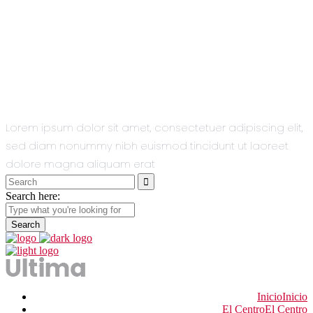
All You Need
In One Single
Theme.
Lorem ipsum dolor sit amet, consectetuer adipiscing elit,
sed diam nonummy nibh euismod tincidunt ut laoreet
dolore magna aliquam erat
Search
for:
Search here:
Inicio
Inicio
El Centro
El Centro