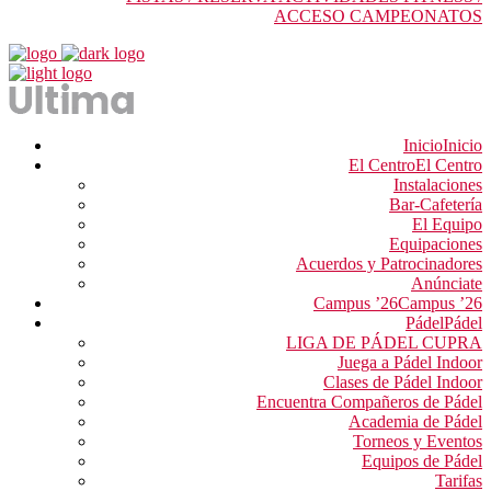
ACCESO CAMPEONATOS
Inicio
Inicio
El Centro
El Centro
Instalaciones
Bar-Cafetería
El Equipo
Equipaciones
Acuerdos y Patrocinadores
Anúnciate
Campus ’26
Campus ’26
Pádel
Pádel
LIGA DE PÁDEL CUPRA
Juega a Pádel Indoor
Clases de Pádel Indoor
Encuentra Compañeros de Pádel
Academia de Pádel
Torneos y Eventos
Equipos de Pádel
Tarifas