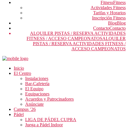
Fitness
Fitness
Actividades Fitness
Tarifas y Horarios
Inscripción Fitness
Blog
Blog
Contacto
Contacto
ALQUILER PISTAS / RESERVA ACTIVIDADES
FITNESS / ACCESO CAMPEONATOS
ALQUILER
PISTAS / RESERVA ACTIVIDADES FITNESS /
ACCESO CAMPEONATOS
Inicio
El Centro
Instalaciones
Bar-Cafetería
El Equipo
Equipaciones
Acuerdos y Patrocinadores
Anúnciate
Campus ’26
Pádel
LIGA DE PÁDEL CUPRA
Juega a Pádel Indoor