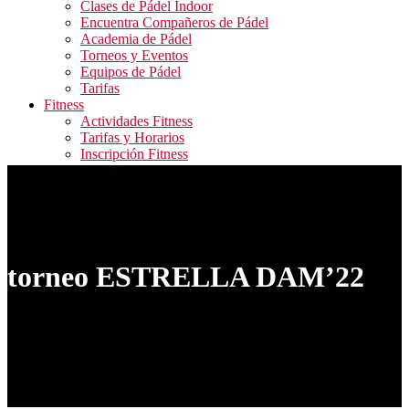
Clases de Pádel Indoor
Encuentra Compañeros de Pádel
Academia de Pádel
Torneos y Eventos
Equipos de Pádel
Tarifas
Fitness
Actividades Fitness
Tarifas y Horarios
Inscripción Fitness
Blog
Contacto
ALQUILER PISTAS / RESERVA ACTIVIDADES
FITNESS / ACCESO CAMPEONATOS
torneo ESTRELLA DAM’22