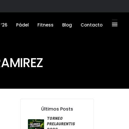
ESERVA ACTIVIDADES FITNESS / ACCESO CAMPEONATOS
ESERVA ACTIVIDADES FITNESS / ACCESO CAMPEONATOS
’26
Pádel
Fitness
Blog
Contacto
’26
Pádel
Fitness
Blog
Contacto
RAMIREZ
Últimos Posts
TORNEO
PRELAURENTIS