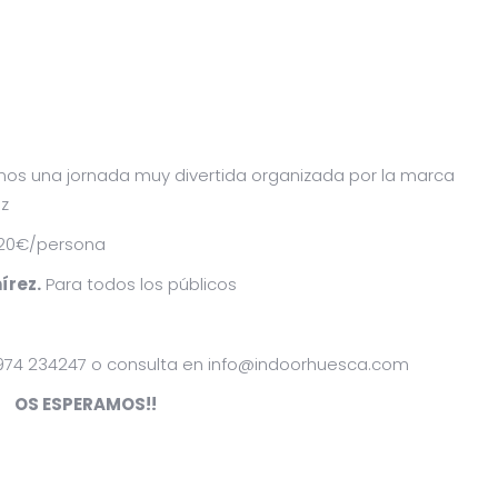
emos una jornada muy divertida organizada por la marca
ez
20€/persona
írez.
Para todos los públicos
 974 234247 o consulta en info@indoorhuesca.com
OS ESPERAMOS!!