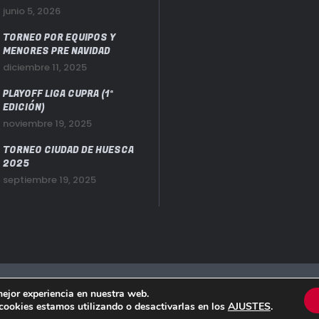
junio 5, 2026
TORNEO POR EQUIPOS Y
MENORES PRE NAVIDAD
diciembre 11, 2025
PLAYOFF LIGA CUPRA (1ª
EDICIÓN)
noviembre 19, 2025
TORNEO CIUDAD DE HUESCA
2025
septiembre 19, 2025
e y Ocio Huesca S.L.
Avido Legal y Política de Privacidad
·
Polí
mejor experiencia en nuestra web.
ookies estamos utilizando o desactivarlas en los
AJUSTES
.