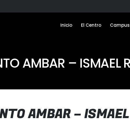
Fitness
Blog
Contacto
ALQUILER PISTAS / R
Fitness
Blog
Contacto
ALQUILER PISTAS / R
Inicio
El Centro
Campus 
Inicio
El Centro
Campus 
NTO AMBAR – ISMAEL 
ENTO AMBAR – ISMAEL