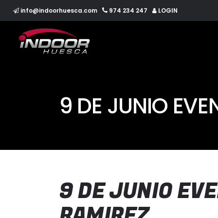
info@indoorhuesca.com
974 234 247
LOGIN
Inicio
El Centro
Campus ’26
Pádel
Inicio
El Centro
Campus ’26
Pádel
9 DE JUNIO EVE
9 DE JUNIO EV
RAMIREZ