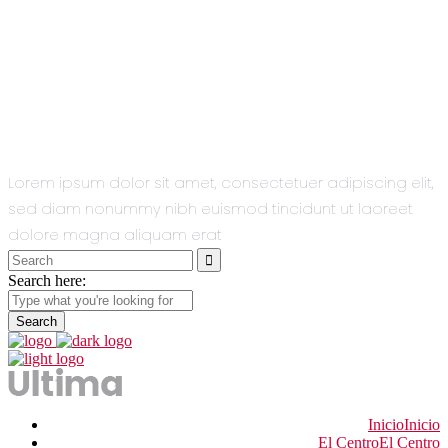
All You Need
In One Single
Theme.
Lorem ipsum dolor sit amet, consectetuer adipiscing elit,
sed diam nonummy nibh euismod tincidunt ut laoreet
dolore magna aliquam erat
Search
for:
Search here:
Inicio
Inicio
El Centro
El Centro