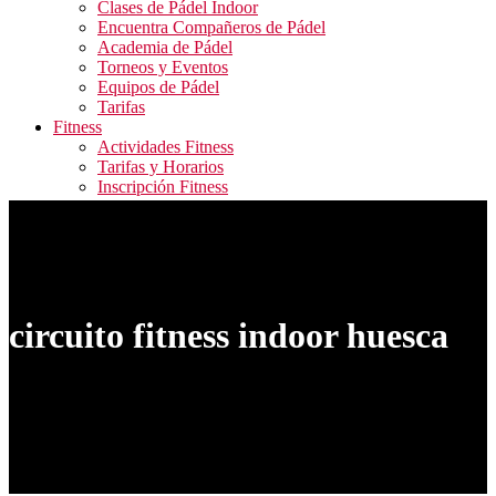
Clases de Pádel Indoor
Encuentra Compañeros de Pádel
Academia de Pádel
Torneos y Eventos
Equipos de Pádel
Tarifas
Fitness
Actividades Fitness
Tarifas y Horarios
Inscripción Fitness
Blog
Contacto
ALQUILER PISTAS / RESERVA ACTIVIDADES
FITNESS / ACCESO CAMPEONATOS
circuito fitness indoor huesca