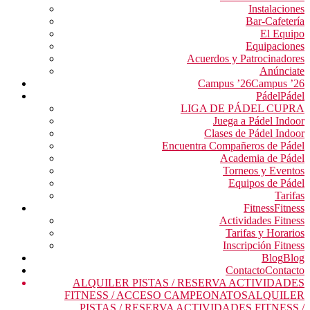
Instalaciones
Bar-Cafetería
El Equipo
Equipaciones
Acuerdos y Patrocinadores
Anúnciate
Campus ’26
Campus ’26
Pádel
Pádel
LIGA DE PÁDEL CUPRA
Juega a Pádel Indoor
Clases de Pádel Indoor
Encuentra Compañeros de Pádel
Academia de Pádel
Torneos y Eventos
Equipos de Pádel
Tarifas
Fitness
Fitness
Actividades Fitness
Tarifas y Horarios
Inscripción Fitness
Blog
Blog
Contacto
Contacto
ALQUILER PISTAS / RESERVA ACTIVIDADES
FITNESS / ACCESO CAMPEONATOS
ALQUILER
PISTAS / RESERVA ACTIVIDADES FITNESS /