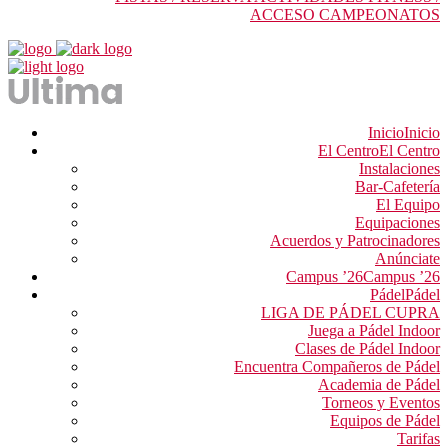
ACCESO CAMPEONATOS
Inicio
Inicio
El Centro
El Centro
Instalaciones
Bar-Cafetería
El Equipo
Equipaciones
Acuerdos y Patrocinadores
Anúnciate
Campus ’26
Campus ’26
Pádel
Pádel
LIGA DE PÁDEL CUPRA
Juega a Pádel Indoor
Clases de Pádel Indoor
Encuentra Compañeros de Pádel
Academia de Pádel
Torneos y Eventos
Equipos de Pádel
Tarifas