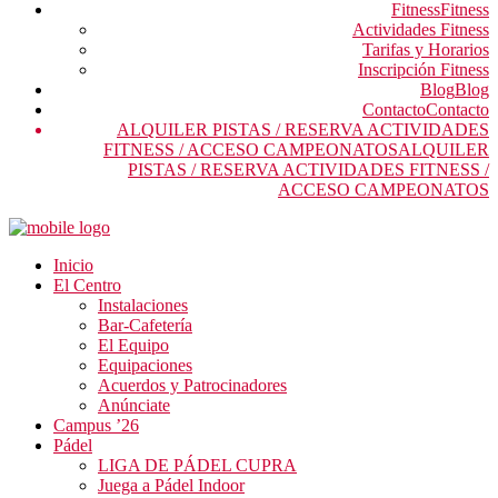
Fitness
Fitness
Actividades Fitness
Tarifas y Horarios
Inscripción Fitness
Blog
Blog
Contacto
Contacto
ALQUILER PISTAS / RESERVA ACTIVIDADES
FITNESS / ACCESO CAMPEONATOS
ALQUILER
PISTAS / RESERVA ACTIVIDADES FITNESS /
ACCESO CAMPEONATOS
Inicio
El Centro
Instalaciones
Bar-Cafetería
El Equipo
Equipaciones
Acuerdos y Patrocinadores
Anúnciate
Campus ’26
Pádel
LIGA DE PÁDEL CUPRA
Juega a Pádel Indoor