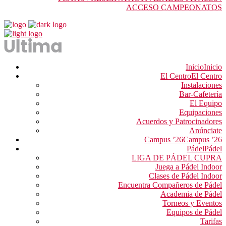
ACCESO CAMPEONATOS
Inicio
Inicio
El Centro
El Centro
Instalaciones
Bar-Cafetería
El Equipo
Equipaciones
Acuerdos y Patrocinadores
Anúnciate
Campus ’26
Campus ’26
Pádel
Pádel
LIGA DE PÁDEL CUPRA
Juega a Pádel Indoor
Clases de Pádel Indoor
Encuentra Compañeros de Pádel
Academia de Pádel
Torneos y Eventos
Equipos de Pádel
Tarifas