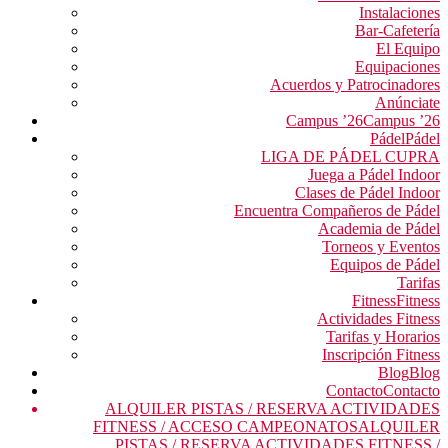
Instalaciones
Bar-Cafetería
El Equipo
Equipaciones
Acuerdos y Patrocinadores
Anúnciate
Campus ’26
Campus ’26
Pádel
Pádel
LIGA DE PÁDEL CUPRA
Juega a Pádel Indoor
Clases de Pádel Indoor
Encuentra Compañeros de Pádel
Academia de Pádel
Torneos y Eventos
Equipos de Pádel
Tarifas
Fitness
Fitness
Actividades Fitness
Tarifas y Horarios
Inscripción Fitness
Blog
Blog
Contacto
Contacto
ALQUILER PISTAS / RESERVA ACTIVIDADES
FITNESS / ACCESO CAMPEONATOS
ALQUILER
PISTAS / RESERVA ACTIVIDADES FITNESS /