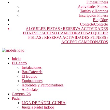
Fitness
Fitness
Actividades Fitness
Tarifas y Horarios
Inscripción Fitness
Blog
Blog
Contacto
Contacto
ALQUILER PISTAS / RESERVA ACTIVIDADES
FITNESS / ACCESO CAMPEONATOS
ALQUILER
PISTAS / RESERVA ACTIVIDADES FITNESS /
ACCESO CAMPEONATOS
Inicio
El Centro
Instalaciones
Bar-Cafetería
El Equipo
Equipaciones
Acuerdos y Patrocinadores
Anúnciate
Campus ’26
Pádel
LIGA DE PÁDEL CUPRA
Juega a Pádel Indoor