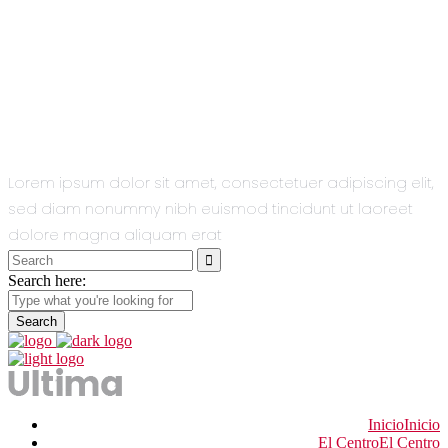
All You Need
In One Single
Theme.
Lorem ipsum dolor sit amet, consectetuer adipiscing elit,
sed diam nonummy nibh euismod tincidunt ut laoreet
dolore magna aliquam erat
Search
for:
Search here:
Inicio
Inicio
El Centro
El Centro