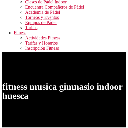
Clases de Pádel Indoor
Encuentra Compañeros de Pádel
Academia de Pádel
Torneos y Eventos
Equipos de Pádel
Tarifas
Fitness
Actividades Fitness
Tarifas y Horarios
Inscripción Fitness
Blog
Contacto
ALQUILER PISTAS / RESERVA ACTIVIDADES
FITNESS / ACCESO CAMPEONATOS
fitness musica gimnasio indoor
huesca