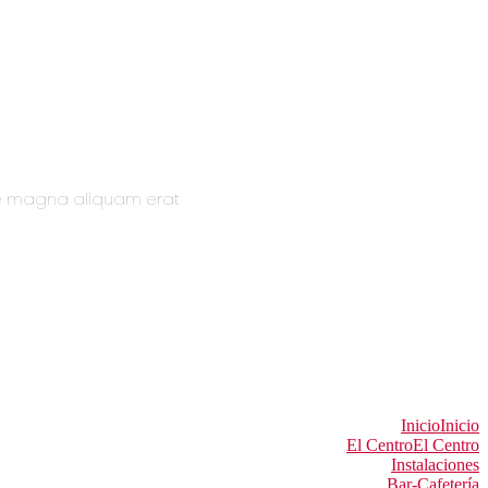
re magna aliquam erat
Inicio
Inicio
El Centro
El Centro
Instalaciones
Bar-Cafetería