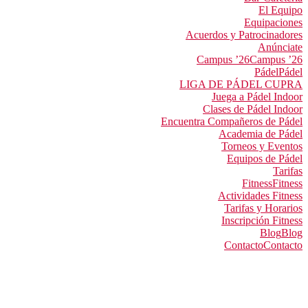
El Equipo
Equipaciones
Acuerdos y Patrocinadores
Anúnciate
Campus ’26
Campus ’26
Pádel
Pádel
LIGA DE PÁDEL CUPRA
Juega a Pádel Indoor
Clases de Pádel Indoor
Encuentra Compañeros de Pádel
Academia de Pádel
Torneos y Eventos
Equipos de Pádel
Tarifas
Fitness
Fitness
Actividades Fitness
Tarifas y Horarios
Inscripción Fitness
Blog
Blog
Contacto
Contacto