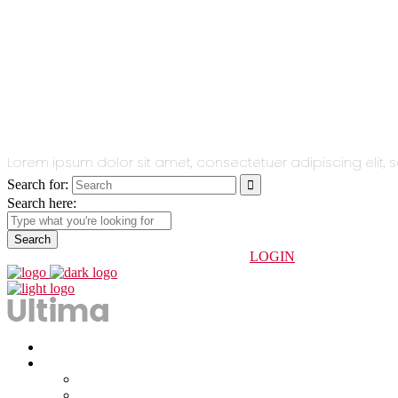
All You Need
In One Single
Theme.
Lorem ipsum dolor sit amet, consectetuer adipiscing eli
Search for:
Search here:
info@indoorhuesca.com
974 234 247
LOGIN