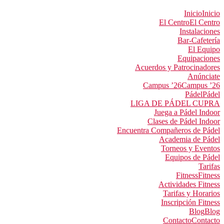
Inicio
Inicio
El Centro
El Centro
Instalaciones
Bar-Cafetería
El Equipo
Equipaciones
Acuerdos y Patrocinadores
Anúnciate
Campus ’26
Campus ’26
Pádel
Pádel
LIGA DE PÁDEL CUPRA
Juega a Pádel Indoor
Clases de Pádel Indoor
Encuentra Compañeros de Pádel
Academia de Pádel
Torneos y Eventos
Equipos de Pádel
Tarifas
Fitness
Fitness
Actividades Fitness
Tarifas y Horarios
Inscripción Fitness
Blog
Blog
Contacto
Contacto