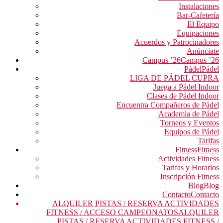
Instalaciones
Bar-Cafetería
El Equipo
Equipaciones
Acuerdos y Patrocinadores
Anúnciate
Campus ’26
Campus ’26
Pádel
Pádel
LIGA DE PÁDEL CUPRA
Juega a Pádel Indoor
Clases de Pádel Indoor
Encuentra Compañeros de Pádel
Academia de Pádel
Torneos y Eventos
Equipos de Pádel
Tarifas
Fitness
Fitness
Actividades Fitness
Tarifas y Horarios
Inscripción Fitness
Blog
Blog
Contacto
Contacto
ALQUILER PISTAS / RESERVA ACTIVIDADES
FITNESS / ACCESO CAMPEONATOS
ALQUILER
PISTAS / RESERVA ACTIVIDADES FITNESS /