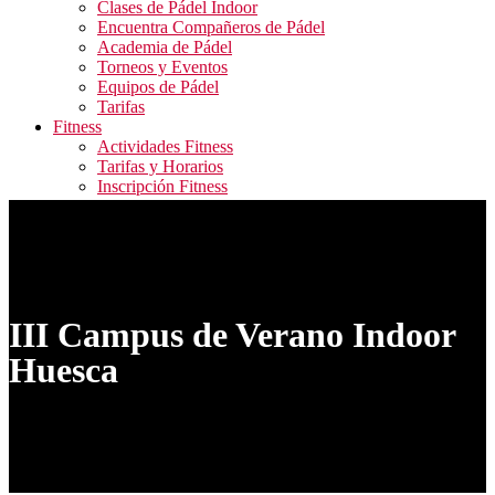
Clases de Pádel Indoor
Encuentra Compañeros de Pádel
Academia de Pádel
Torneos y Eventos
Equipos de Pádel
Tarifas
Fitness
Actividades Fitness
Tarifas y Horarios
Inscripción Fitness
Blog
Contacto
ALQUILER PISTAS / RESERVA ACTIVIDADES
FITNESS / ACCESO CAMPEONATOS
III Campus de Verano Indoor
Huesca