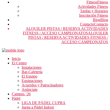
Fitness
Fitness
Actividades Fitness
Tarifas y Horarios
Inscripción Fitness
Blog
Blog
Contacto
Contacto
ALQUILER PISTAS / RESERVA ACTIVIDADES
FITNESS / ACCESO CAMPEONATOS
ALQUILER
PISTAS / RESERVA ACTIVIDADES FITNESS /
ACCESO CAMPEONATOS
Inicio
El Centro
Instalaciones
Bar-Cafetería
El Equipo
Equipaciones
Acuerdos y Patrocinadores
Anúnciate
Campus ’26
Pádel
LIGA DE PÁDEL CUPRA
Juega a Pádel Indoor