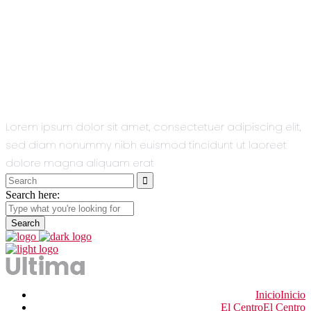
All You Need
In One Single
Theme.
Lorem ipsum dolor sit amet, consectetuer adipiscing elit,
sed diam nonummy nibh euismod tincidunt ut laoreet
dolore magna aliquam erat
Search
for:
Search here:
Inicio
Inicio
El Centro
El Centro