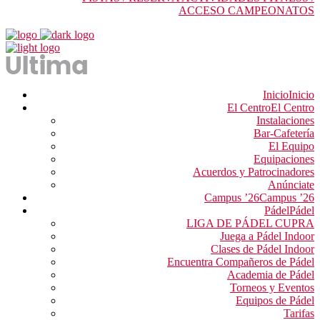
ACCESO CAMPEONATOS
Inicio
Inicio
El Centro
El Centro
Instalaciones
Bar-Cafetería
El Equipo
Equipaciones
Acuerdos y Patrocinadores
Anúnciate
Campus ’26
Campus ’26
Pádel
Pádel
LIGA DE PÁDEL CUPRA
Juega a Pádel Indoor
Clases de Pádel Indoor
Encuentra Compañeros de Pádel
Academia de Pádel
Torneos y Eventos
Equipos de Pádel
Tarifas