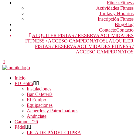
Fitness
Fitness
Actividades Fitness
Tarifas y Horarios
Inscripción Fitness
Blog
Blog
Contacto
Contacto
ALQUILER PISTAS / RESERVA ACTIVIDADES
FITNESS / ACCESO CAMPEONATOS
ALQUILER
PISTAS / RESERVA ACTIVIDADES FITNESS /
ACCESO CAMPEONATOS
Inicio
El Centro
Instalaciones
Bar-Cafetería
El Equipo
Equipaciones
Acuerdos y Patrocinadores
Anúnciate
Campus ’26
Pádel
LIGA DE PÁDEL CUPRA