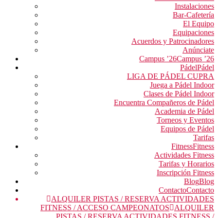
Instalaciones
Bar-Cafetería
El Equipo
Equipaciones
Acuerdos y Patrocinadores
Anúnciate
Campus ’26
Campus ’26
Pádel
Pádel
LIGA DE PÁDEL CUPRA
Juega a Pádel Indoor
Clases de Pádel Indoor
Encuentra Compañeros de Pádel
Academia de Pádel
Torneos y Eventos
Equipos de Pádel
Tarifas
Fitness
Fitness
Actividades Fitness
Tarifas y Horarios
Inscripción Fitness
Blog
Blog
Contacto
Contacto
ALQUILER PISTAS / RESERVA ACTIVIDADES
FITNESS / ACCESO CAMPEONATOS
ALQUILER
PISTAS / RESERVA ACTIVIDADES FITNESS /