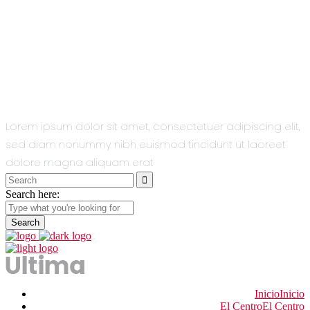
All You Need
In One Single
Theme.
Lorem ipsum dolor sit amet, consectetuer adipiscing elit,
sed diam nonummy nibh euismod tincidunt ut laoreet
dolore magna aliquam erat
Search
for:
Search here:
Inicio
Inicio
El Centro
El Centro