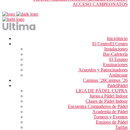
ACCESO CAMPEONATOS
Inicio
Inicio
El Centro
El Centro
Instalaciones
Bar-Cafetería
El Equipo
Equipaciones
Acuerdos y Patrocinadores
Anúnciate
Campus ’26
Campus ’26
Pádel
Pádel
LIGA DE PÁDEL CUPRA
Juega a Pádel Indoor
Clases de Pádel Indoor
Encuentra Compañeros de Pádel
Academia de Pádel
Torneos y Eventos
Equipos de Pádel
Tarifas