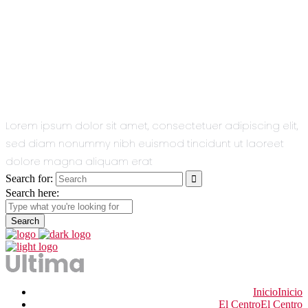
All You Need
In One Single
Theme.
Lorem ipsum dolor sit amet, consectetuer adipiscing elit,
sed diam nonummy nibh euismod tincidunt ut laoreet
dolore magna aliquam erat
Search for:
Search here:
Inicio
Inicio
El Centro
El Centro