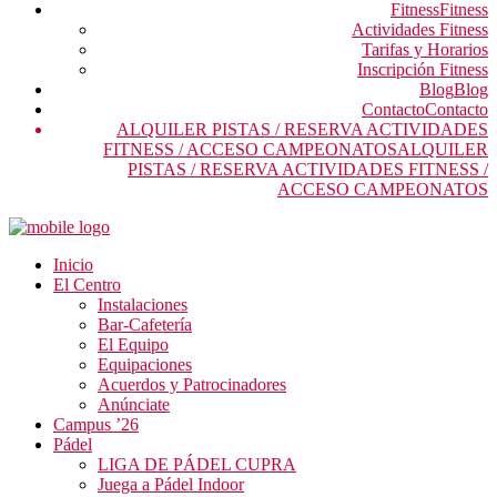
Fitness
Fitness
Actividades Fitness
Tarifas y Horarios
Inscripción Fitness
Blog
Blog
Contacto
Contacto
ALQUILER PISTAS / RESERVA ACTIVIDADES
FITNESS / ACCESO CAMPEONATOS
ALQUILER
PISTAS / RESERVA ACTIVIDADES FITNESS /
ACCESO CAMPEONATOS
Inicio
El Centro
Instalaciones
Bar-Cafetería
El Equipo
Equipaciones
Acuerdos y Patrocinadores
Anúnciate
Campus ’26
Pádel
LIGA DE PÁDEL CUPRA
Juega a Pádel Indoor