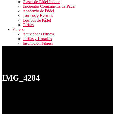
Clases de Pádel Indoor
Encuentra Compañeros de Pádel
Academia de Pádel
Torneos y Eventos
Equipos de Pádel
Tarifas
Fitness
Actividades Fitness
Tarifas y Horarios
Inscripción Fitness
Blog
Contacto
ALQUILER PISTAS / RESERVA ACTIVIDADES
FITNESS / ACCESO CAMPEONATOS
IMG_4284