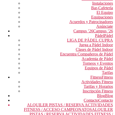
Instalaciones
Bar-Cafetería
El Equipo
Equipaciones
Acuerdos y Patrocinadores
Anúnciate
Campus ’26
Campus ’26
Pádel
Pádel
LIGA DE PÁDEL CUPRA
Juega a Pádel Indoor
Clases de Pádel Indoor
Encuentra Compañeros de Pádel
Academia de Pádel
Torneos y Eventos
Equipos de Pádel
Tarifas
Fitness
Fitness
Actividades Fitness
Tarifas y Horarios
Inscripción Fitness
Blog
Blog
Contacto
Contacto
ALQUILER PISTAS / RESERVA ACTIVIDADES
FITNESS / ACCESO CAMPEONATOS
ALQUILER
PISTAS / RESERVA ACTIVIDADES FITNESS /