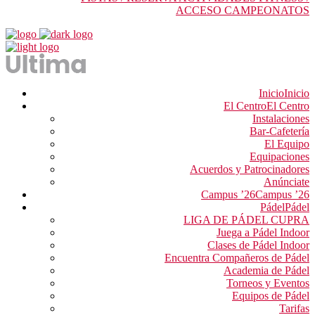
ACCESO CAMPEONATOS
Inicio
Inicio
El Centro
El Centro
Instalaciones
Bar-Cafetería
El Equipo
Equipaciones
Acuerdos y Patrocinadores
Anúnciate
Campus ’26
Campus ’26
Pádel
Pádel
LIGA DE PÁDEL CUPRA
Juega a Pádel Indoor
Clases de Pádel Indoor
Encuentra Compañeros de Pádel
Academia de Pádel
Torneos y Eventos
Equipos de Pádel
Tarifas