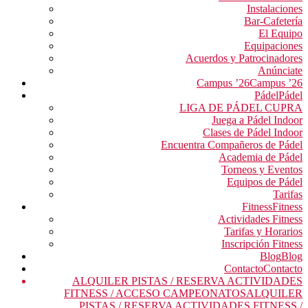
Instalaciones
Bar-Cafetería
El Equipo
Equipaciones
Acuerdos y Patrocinadores
Anúnciate
Campus ’26
Campus ’26
Pádel
Pádel
LIGA DE PÁDEL CUPRA
Juega a Pádel Indoor
Clases de Pádel Indoor
Encuentra Compañeros de Pádel
Academia de Pádel
Torneos y Eventos
Equipos de Pádel
Tarifas
Fitness
Fitness
Actividades Fitness
Tarifas y Horarios
Inscripción Fitness
Blog
Blog
Contacto
Contacto
ALQUILER PISTAS / RESERVA ACTIVIDADES
FITNESS / ACCESO CAMPEONATOS
ALQUILER
PISTAS / RESERVA ACTIVIDADES FITNESS /