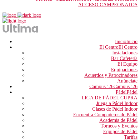
ACCESO CAMPEONATOS
Inicio
Inicio
El Centro
El Centro
Instalaciones
Bar-Cafetería
El Equipo
Equipaciones
Acuerdos y Patrocinadores
Anúnciate
Campus ’26
Campus ’26
Pádel
Pádel
LIGA DE PÁDEL CUPRA
Juega a Pádel Indoor
Clases de Pádel Indoor
Encuentra Compañeros de Pádel
Academia de Pádel
Torneos y Eventos
Equipos de Pádel
Tarifas