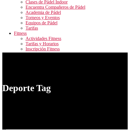
Clases de Pádel Indoor
Encuentra Compañeros de Pádel
Academia de Pádel
Torneos y Eventos
Equipos de Pádel
Tarifas
Fitness
Actividades Fitness
Tarifas y Horarios
Inscripción Fitness
Blog
Contacto
ALQUILER PISTAS / RESERVA ACTIVIDADES
FITNESS / ACCESO CAMPEONATOS
Deporte Tag