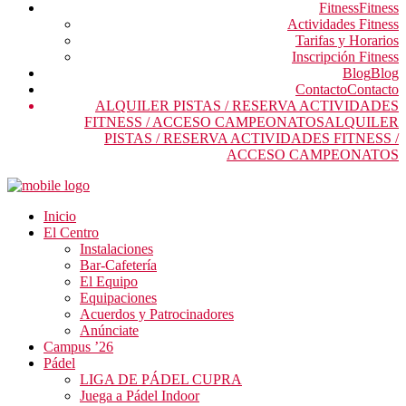
Fitness
Fitness
Actividades Fitness
Tarifas y Horarios
Inscripción Fitness
Blog
Blog
Contacto
Contacto
ALQUILER PISTAS / RESERVA ACTIVIDADES
FITNESS / ACCESO CAMPEONATOS
ALQUILER
PISTAS / RESERVA ACTIVIDADES FITNESS /
ACCESO CAMPEONATOS
Inicio
El Centro
Instalaciones
Bar-Cafetería
El Equipo
Equipaciones
Acuerdos y Patrocinadores
Anúnciate
Campus ’26
Pádel
LIGA DE PÁDEL CUPRA
Juega a Pádel Indoor