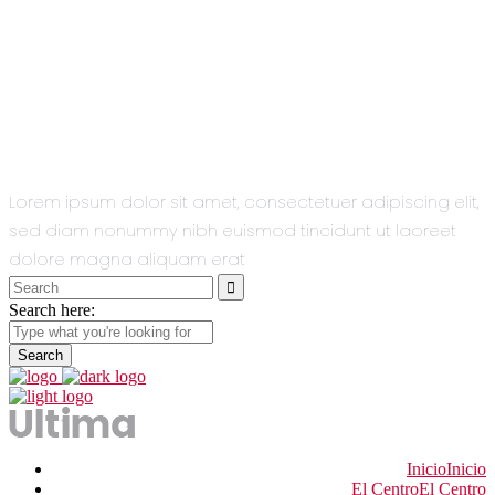
All You Need
In One Single
Theme.
Lorem ipsum dolor sit amet, consectetuer adipiscing elit,
sed diam nonummy nibh euismod tincidunt ut laoreet
dolore magna aliquam erat
Search
for:
Search here:
Inicio
Inicio
El Centro
El Centro