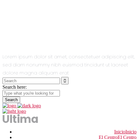
All You Need
In One Single
Theme.
Lorem ipsum dolor sit amet, consectetuer adipiscing elit,
sed diam nonummy nibh euismod tincidunt ut laoreet
dolore magna aliquam erat
Search
for:
Search here:
Inicio
Inicio
El Centro
El Centro