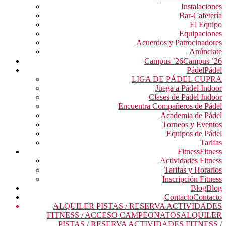
Instalaciones
Bar-Cafetería
El Equipo
Equipaciones
Acuerdos y Patrocinadores
Anúnciate
Campus ’26
Campus ’26
Pádel
Pádel
LIGA DE PÁDEL CUPRA
Juega a Pádel Indoor
Clases de Pádel Indoor
Encuentra Compañeros de Pádel
Academia de Pádel
Torneos y Eventos
Equipos de Pádel
Tarifas
Fitness
Fitness
Actividades Fitness
Tarifas y Horarios
Inscripción Fitness
Blog
Blog
Contacto
Contacto
ALQUILER PISTAS / RESERVA ACTIVIDADES
FITNESS / ACCESO CAMPEONATOS
ALQUILER
PISTAS / RESERVA ACTIVIDADES FITNESS /