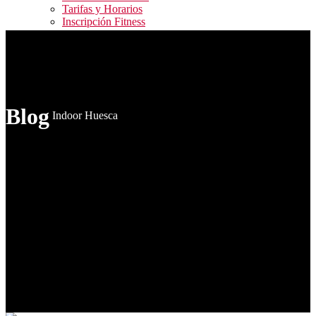
Tarifas y Horarios
Inscripción Fitness
Blog
Contacto
ALQUILER PISTAS / RESERVA ACTIVIDADES
FITNESS / ACCESO CAMPEONATOS
Blog
Indoor Huesca