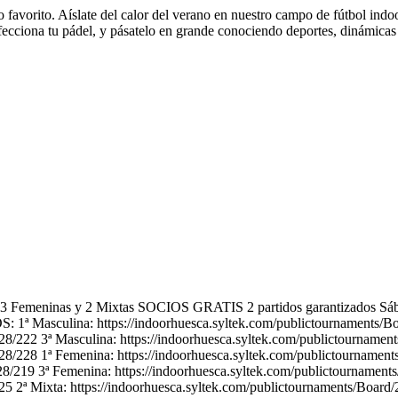
o favorito. Aíslate del calor del verano en nuestro campo de fútbol ind
rfecciona tu pádel, y pásatelo en grande conociendo deportes, dinámicas 
 Femeninas y 2 Mixtas SOCIOS GRATIS 2 partidos garantizados Sába
asculina: https://indoorhuesca.syltek.com/publictournaments/Boa
28/222 3ª Masculina: https://indoorhuesca.syltek.com/publictournamen
28/228 1ª Femenina: https://indoorhuesca.syltek.com/publictournament
28/219 3ª Femenina: https://indoorhuesca.syltek.com/publictournament
25 2ª Mixta: https://indoorhuesca.syltek.com/publictournaments/Board/