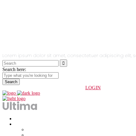
All You Need
In One Single
Theme.
Lorem ipsum dolor sit amet, consectetuer adipiscing eli
Search
for:
Search here:
info@indoorhuesca.com
974 234 247
LOGIN