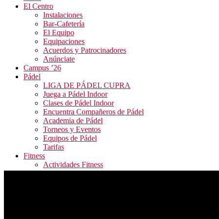
El Centro
Instalaciones
Bar-Cafetería
El Equipo
Equipaciones
Acuerdos y Patrocinadores
Anúnciate
Campus ’26
Pádel
LIGA DE PÁDEL CUPRA
Juega a Pádel Indoor
Clases de Pádel Indoor
Encuentra Compañeros de Pádel
Academia de Pádel
Torneos y Eventos
Equipos de Pádel
Tarifas
Fitness
Actividades Fitness
Tarifas y Horarios
Inscripción Fitness
Blog
Contacto