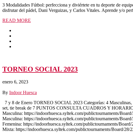
3 Modalidades Fútbol: perfecciona y diviértete en tu deporte de equip
disfrutar del pádel, Dani Verguizas, y Carlos Vitales. Aprende y/o pe
READ MORE
TORNEO SOCIAL 2023
enero 6, 2023
By
Indoor Huesca
7 y 8 de Enero TORNEO SOCIAL 2023 Categorías: 4 Masculinas, 3
set, tie break de 7 PUNTOS CONSULTA CUADROS Y HORARIOS: 1ª M
Masculina: https://indoorhuesca.syltek.com/publictournaments/Board/
Masculina: https://indoorhuesca.syltek.com/publictournaments/Board/
Femenina: https://indoorhuesca.syltek.com/publictournaments/Board/
Mixta: https://indoorhuesca.syltek.com/publictournaments/Board/28/2