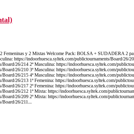
tal)
 2 Femeninas y 2 Mixtas Welcome Pack: BOLSA + SUDADERA 2 part
ps://indoorhuesca.syltek.com/publictournaments/Board/26/201
oard/26/214 2ª Masculina: https://indoorhuesca.syltek.com/publicto
oard/26/210 3ª Masculina: https://indoorhuesca.syltek.com/publicto
oard/26/215 4ª Masculina: https://indoorhuesca.syltek.com/publicto
oard/26/213 1ª Femenina: https://indoorhuesca.syltek.com/publicto
oard/26/217 2ª Femenina: https://indoorhuesca.syltek.com/publicto
oard/26/212 1ª Mixta: https://indoorhuesca.syltek.com/publictourna
oard/26/209 2ª Mixta: https://indoorhuesca.syltek.com/publictourna
/Board/26/211...