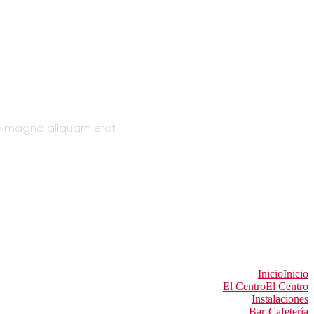
re magna aliquam erat
Inicio
Inicio
El Centro
El Centro
Instalaciones
Bar-Cafetería