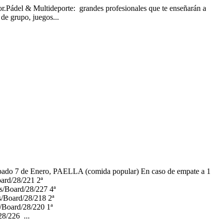
oor.Pádel & Multideporte: grandes profesionales que te enseñarán a
de grupo, juegos...
do 7 de Enero, PAELLA (comida popular) En caso de empate a 1
rd/28/221 2ª
ts/Board/28/227 4ª
s/Board/28/218 2ª
s/Board/28/220 1ª
28/226 ...