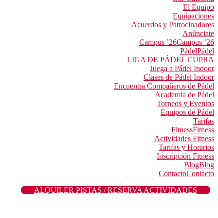
El Equipo
Equipaciones
Acuerdos y Patrocinadores
Anúnciate
Campus ’26
Campus ’26
Pádel
Pádel
LIGA DE PÁDEL CUPRA
Juega a Pádel Indoor
Clases de Pádel Indoor
Encuentra Compañeros de Pádel
Academia de Pádel
Torneos y Eventos
Equipos de Pádel
Tarifas
Fitness
Fitness
Actividades Fitness
Tarifas y Horarios
Inscripción Fitness
Blog
Blog
Contacto
Contacto
ALQUILER PISTAS / RESERVA ACTIVIDADES