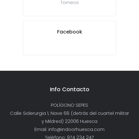
Torneos
Facebook
Info Contacto
POLÍGONO SEPES
Calle Siderurgia 1, Nave 68 (detrás del cuartel militar
y Mildred) 22006 Huesca
Email: info@indoorhuesca.com
Teléfono: 974 234 247