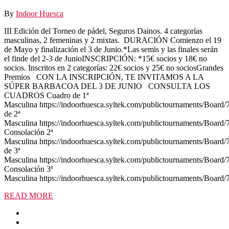
By
Indoor Huesca
III Edición del Torneo de pádel, Seguros Dainos. 4 categorías
masculinas, 2 femeninas y 2 mixtas. DURACIÓN Comienzo el 19
de Mayo y finalización el 3 de Junio.*Las semis y las finales serán
el finde del 2-3 de JunioINSCRIPCIÓN: *15€ socios y 18€ no
socios. Inscritos en 2 categorías: 22€ socios y 25€ no sociosGrandes
Premios CON LA INSCRIPCIÓN, TE INVITAMOS A LA
SÚPER BARBACOA DEL 3 DE JUNIO CONSULTA LOS
CUADROS Cuadro de 1ª
Masculina https://indoorhuesca.syltek.com/publictournaments/Board
de 2ª
Masculina https://indoorhuesca.syltek.com/publictournaments/Board
Consolación 2ª
Masculina https://indoorhuesca.syltek.com/publictournaments/Board
de 3ª
Masculina https://indoorhuesca.syltek.com/publictournaments/Board
Consolación 3ª
Masculina https://indoorhuesca.syltek.com/publictournaments/Board/
READ MORE