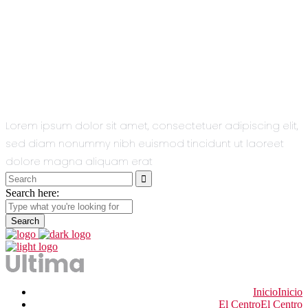
All You Need
In One Single
Theme.
Lorem ipsum dolor sit amet, consectetuer adipiscing elit,
sed diam nonummy nibh euismod tincidunt ut laoreet
dolore magna aliquam erat
Search
for:
Search here:
Inicio
Inicio
El Centro
El Centro