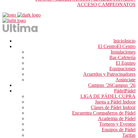
ACCESO CAMPEONATOS
Inicio
Inicio
El Centro
El Centro
Instalaciones
Bar-Cafetería
El Equipo
Equipaciones
Acuerdos y Patrocinadores
Anúnciate
Campus ’26
Campus ’26
Pádel
Pádel
LIGA DE PÁDEL CUPRA
Juega a Pádel Indoor
Clases de Pádel Indoor
Encuentra Compañeros de Pádel
Academia de Pádel
Torneos y Eventos
Equipos de Pádel
Tarifas