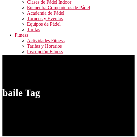
Clases de Pádel Indoor
Encuentra Compañeros de Pádel
Academia de Pádel
Torneos y Eventos
Equipos de Pádel
Tarifas
Fitness
Actividades Fitness
Tarifas y Horarios
Inscripción Fitness
Blog
Contacto
ALQUILER PISTAS / RESERVA ACTIVIDADES
FITNESS / ACCESO CAMPEONATOS
baile Tag