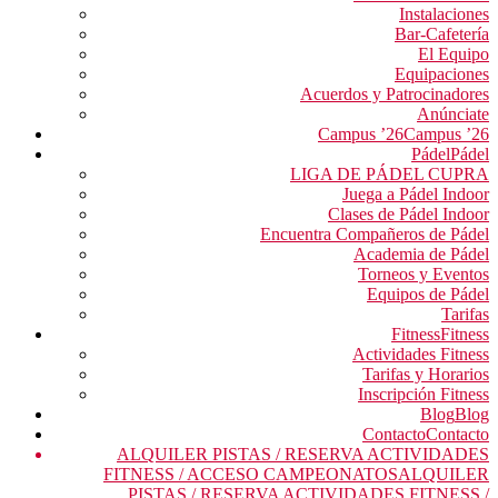
Instalaciones
Bar-Cafetería
El Equipo
Equipaciones
Acuerdos y Patrocinadores
Anúnciate
Campus ’26
Campus ’26
Pádel
Pádel
LIGA DE PÁDEL CUPRA
Juega a Pádel Indoor
Clases de Pádel Indoor
Encuentra Compañeros de Pádel
Academia de Pádel
Torneos y Eventos
Equipos de Pádel
Tarifas
Fitness
Fitness
Actividades Fitness
Tarifas y Horarios
Inscripción Fitness
Blog
Blog
Contacto
Contacto
ALQUILER PISTAS / RESERVA ACTIVIDADES
FITNESS / ACCESO CAMPEONATOS
ALQUILER
PISTAS / RESERVA ACTIVIDADES FITNESS /