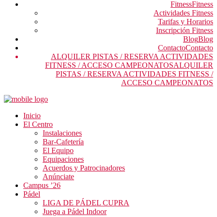
Fitness
Fitness
Actividades Fitness
Tarifas y Horarios
Inscripción Fitness
Blog
Blog
Contacto
Contacto
ALQUILER PISTAS / RESERVA ACTIVIDADES
FITNESS / ACCESO CAMPEONATOS
ALQUILER
PISTAS / RESERVA ACTIVIDADES FITNESS /
ACCESO CAMPEONATOS
Inicio
El Centro
Instalaciones
Bar-Cafetería
El Equipo
Equipaciones
Acuerdos y Patrocinadores
Anúnciate
Campus ’26
Pádel
LIGA DE PÁDEL CUPRA
Juega a Pádel Indoor