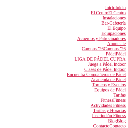
Inicio
Inicio
El Centro
El Centro
Instalaciones
Bar-Cafetería
El Equipo
Equipaciones
Acuerdos y Patrocinadores
Anúnciate
Campus ’26
Campus ’26
Pádel
Pádel
LIGA DE PÁDEL CUPRA
Juega a Pádel Indoor
Clases de Pádel Indoor
Encuentra Compañeros de Pádel
Academia de Pádel
Torneos y Eventos
Equipos de Pádel
Tarifas
Fitness
Fitness
Actividades Fitness
Tarifas y Horarios
Inscripción Fitness
Blog
Blog
Contacto
Contacto