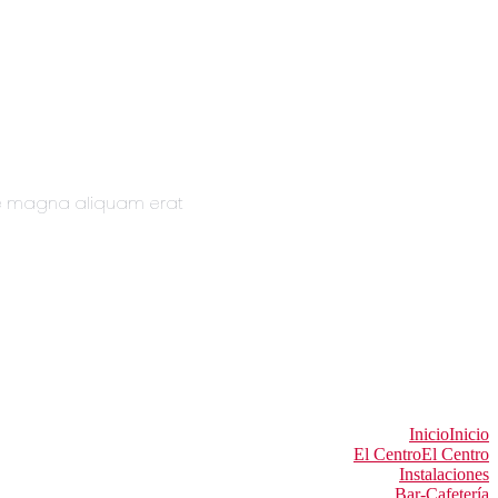
re magna aliquam erat
Inicio
Inicio
El Centro
El Centro
Instalaciones
Bar-Cafetería