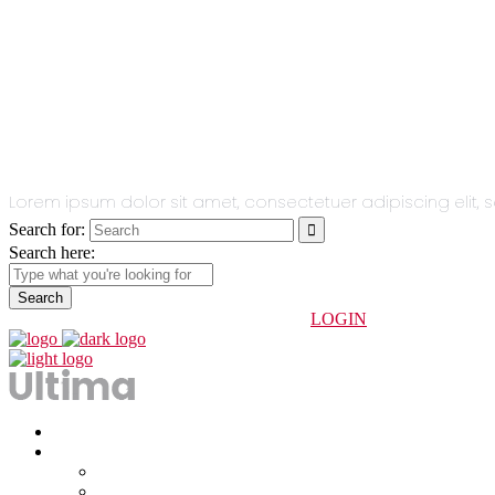
All You Need
In One Single
Theme.
Lorem ipsum dolor sit amet, consectetuer adipiscing eli
Search for:
Search here:
info@indoorhuesca.com
974 234 247
LOGIN