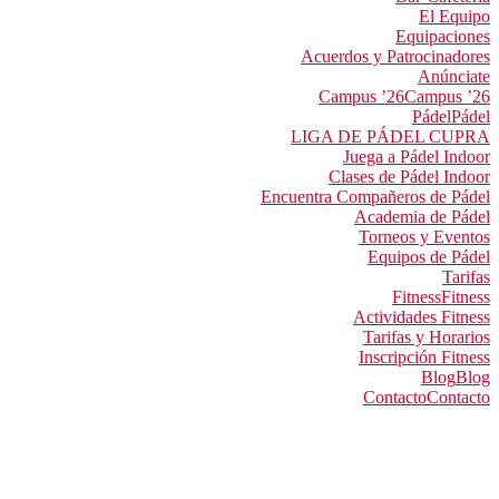
El Equipo
Equipaciones
Acuerdos y Patrocinadores
Anúnciate
Campus ’26
Campus ’26
Pádel
Pádel
LIGA DE PÁDEL CUPRA
Juega a Pádel Indoor
Clases de Pádel Indoor
Encuentra Compañeros de Pádel
Academia de Pádel
Torneos y Eventos
Equipos de Pádel
Tarifas
Fitness
Fitness
Actividades Fitness
Tarifas y Horarios
Inscripción Fitness
Blog
Blog
Contacto
Contacto