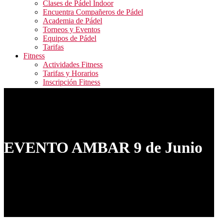
Clases de Pádel Indoor
Encuentra Compañeros de Pádel
Academia de Pádel
Torneos y Eventos
Equipos de Pádel
Tarifas
Fitness
Actividades Fitness
Tarifas y Horarios
Inscripción Fitness
Blog
Contacto
ALQUILER PISTAS / RESERVA ACTIVIDADES
FITNESS / ACCESO CAMPEONATOS
EVENTO AMBAR 9 de Junio