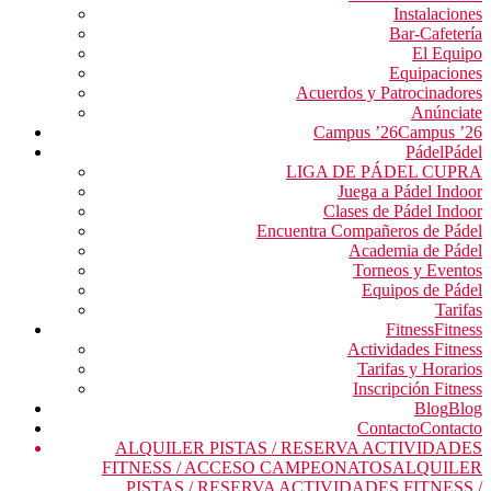
Instalaciones
Bar-Cafetería
El Equipo
Equipaciones
Acuerdos y Patrocinadores
Anúnciate
Campus ’26
Campus ’26
Pádel
Pádel
LIGA DE PÁDEL CUPRA
Juega a Pádel Indoor
Clases de Pádel Indoor
Encuentra Compañeros de Pádel
Academia de Pádel
Torneos y Eventos
Equipos de Pádel
Tarifas
Fitness
Fitness
Actividades Fitness
Tarifas y Horarios
Inscripción Fitness
Blog
Blog
Contacto
Contacto
ALQUILER PISTAS / RESERVA ACTIVIDADES
FITNESS / ACCESO CAMPEONATOS
ALQUILER
PISTAS / RESERVA ACTIVIDADES FITNESS /