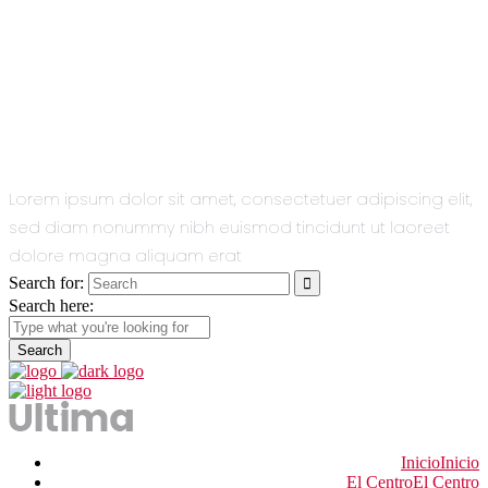
All You Need
In One Single
Theme.
Lorem ipsum dolor sit amet, consectetuer adipiscing elit,
sed diam nonummy nibh euismod tincidunt ut laoreet
dolore magna aliquam erat
Search for:
Search here:
Inicio
Inicio
El Centro
El Centro