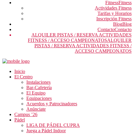
Fitness
Fitness
Actividades Fitness
Tarifas y Horarios
Inscripción Fitness
Blog
Blog
Contacto
Contacto
ALQUILER PISTAS / RESERVA ACTIVIDADES
FITNESS / ACCESO CAMPEONATOS
ALQUILER
PISTAS / RESERVA ACTIVIDADES FITNESS /
ACCESO CAMPEONATOS
Inicio
El Centro
Instalaciones
Bar-Cafetería
El Equipo
Equipaciones
Acuerdos y Patrocinadores
Anúnciate
Campus ’26
Pádel
LIGA DE PÁDEL CUPRA
Juega a Pádel Indoor