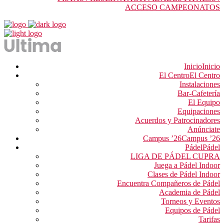
ACCESO CAMPEONATOS
Inicio
Inicio
El Centro
El Centro
Instalaciones
Bar-Cafetería
El Equipo
Equipaciones
Acuerdos y Patrocinadores
Anúnciate
Campus ’26
Campus ’26
Pádel
Pádel
LIGA DE PÁDEL CUPRA
Juega a Pádel Indoor
Clases de Pádel Indoor
Encuentra Compañeros de Pádel
Academia de Pádel
Torneos y Eventos
Equipos de Pádel
Tarifas