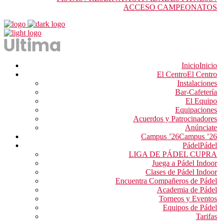
ACCESO CAMPEONATOS
Inicio
Inicio
El Centro
El Centro
Instalaciones
Bar-Cafetería
El Equipo
Equipaciones
Acuerdos y Patrocinadores
Anúnciate
Campus ’26
Campus ’26
Pádel
Pádel
LIGA DE PÁDEL CUPRA
Juega a Pádel Indoor
Clases de Pádel Indoor
Encuentra Compañeros de Pádel
Academia de Pádel
Torneos y Eventos
Equipos de Pádel
Tarifas