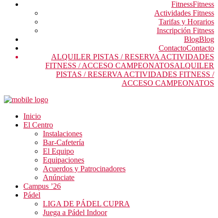
Fitness
Fitness
Actividades Fitness
Tarifas y Horarios
Inscripción Fitness
Blog
Blog
Contacto
Contacto
ALQUILER PISTAS / RESERVA ACTIVIDADES
FITNESS / ACCESO CAMPEONATOS
ALQUILER
PISTAS / RESERVA ACTIVIDADES FITNESS /
ACCESO CAMPEONATOS
Inicio
El Centro
Instalaciones
Bar-Cafetería
El Equipo
Equipaciones
Acuerdos y Patrocinadores
Anúnciate
Campus ’26
Pádel
LIGA DE PÁDEL CUPRA
Juega a Pádel Indoor