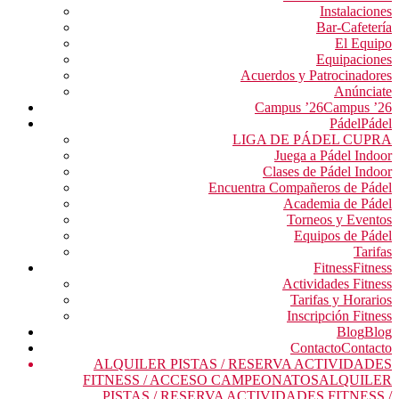
Instalaciones
Bar-Cafetería
El Equipo
Equipaciones
Acuerdos y Patrocinadores
Anúnciate
Campus ’26
Campus ’26
Pádel
Pádel
LIGA DE PÁDEL CUPRA
Juega a Pádel Indoor
Clases de Pádel Indoor
Encuentra Compañeros de Pádel
Academia de Pádel
Torneos y Eventos
Equipos de Pádel
Tarifas
Fitness
Fitness
Actividades Fitness
Tarifas y Horarios
Inscripción Fitness
Blog
Blog
Contacto
Contacto
ALQUILER PISTAS / RESERVA ACTIVIDADES
FITNESS / ACCESO CAMPEONATOS
ALQUILER
PISTAS / RESERVA ACTIVIDADES FITNESS /