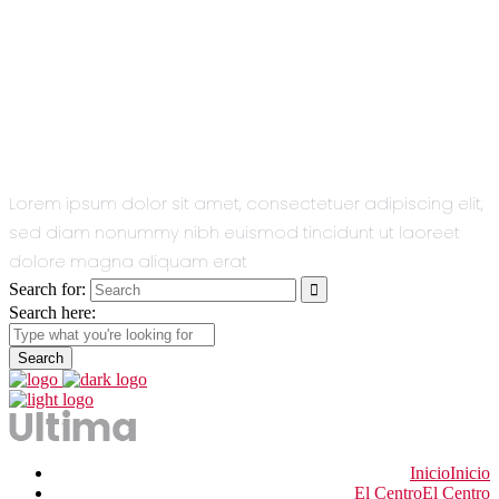
All You Need
In One Single
Theme.
Lorem ipsum dolor sit amet, consectetuer adipiscing elit,
sed diam nonummy nibh euismod tincidunt ut laoreet
dolore magna aliquam erat
Search for:
Search here:
Inicio
Inicio
El Centro
El Centro