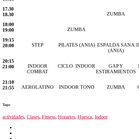
17.30
ZUMBA
18.30
18:00
ZUMBA
19:00
19:15
STEP
PILATES (ANIA)
ESPALDA SANA
20:00
(ANIA)
20:15
INDOOR
CICLO INDOOR
GAP Y
21:00
COMBAT
ESTIRAMIENTOS
21:10
AEROLATINO
INDOOR TONO
ZUMBA
21:55
Tags:
actividades
,
Clases
,
Fitness
,
Horarios
,
Huesca
,
Indoor