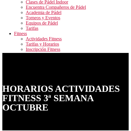
Clases de Pádel Indoor
Encuentra Compañeros de Pádel
Academia de Pádel
Torneos y Eventos
Equipos de Pádel
Tarifas
Fitness
Actividades Fitness
Tarifas y Horarios
Inscripción Fitness
Blog
Contacto
ALQUILER PISTAS / RESERVA ACTIVIDADES
FITNESS / ACCESO CAMPEONATOS
HORARIOS ACTIVIDADES
FITNESS 3ª SEMANA
OCTUBRE